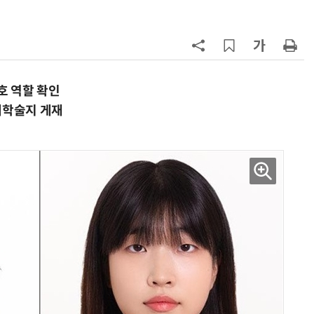
7
최저임금 1만700원 최종 확정…노
동계·소상공인 이의 모두 기각
8
[하반기 업무보고]산업부, 1600조
메가프로젝트 속도전…'산업자원안
호 역할 확인
보기금' 신설해 공급망 사수
제학술지 게재
9
정점식 “김용범 이미 한국경제 빌
런…李 대통령, 경질 결단해야”
10
돌려차기 피해자 불러 놓고 “돌려차
기 한번 해라”…선 넘은 친한계