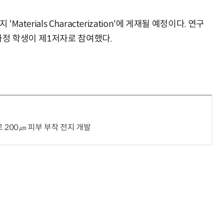
aterials Characterization'에 게재될 예정이다. 연구
정 학생이 제1저자로 참여했다.
“계속 쫓아왔다”…도망치던 우크라 민간인 공격한 러 자폭 드론
진정한 우정?…친구 구하려다 둘 다 의자 틈에 목이 낀
 200㎛ 피부 부착 전지 개발