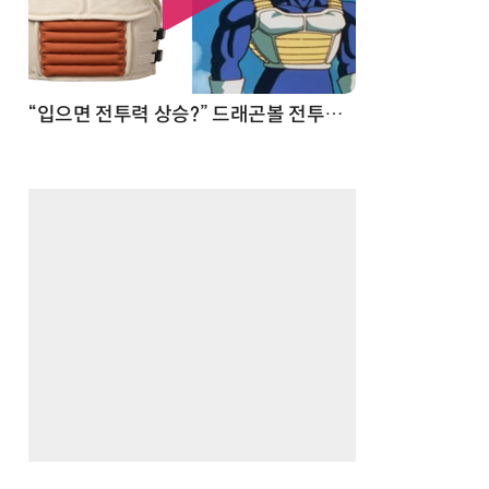
 순간
“입으면 전투력 상승?” 드래곤볼 전투복 닮은 중량조끼