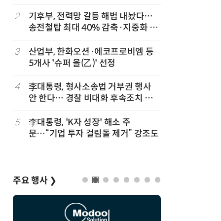
2
기후부, 전력망 갈등 해법 내놨다…
7
최저임금 
송전철탑 최대 40% 감축·지중화 확
동계·소상
대
3
산업부, 한화오션·에코프로비엠 등
8
[하반기 
5개사 '슈퍼 을(乙)' 선정
메가프로
보기금' 
4
李대통령, 형사소송법 거부권 행사
9
정점식 “
안 한다… 경찰 비대화 후속조치 점
런…李 대
검
5
李대통령, 'K자 성장' 해소 주
10
돌려차기 
문…“기업 투자 걸림돌 제거” 강조도
기 한번 
주요 행사
❯