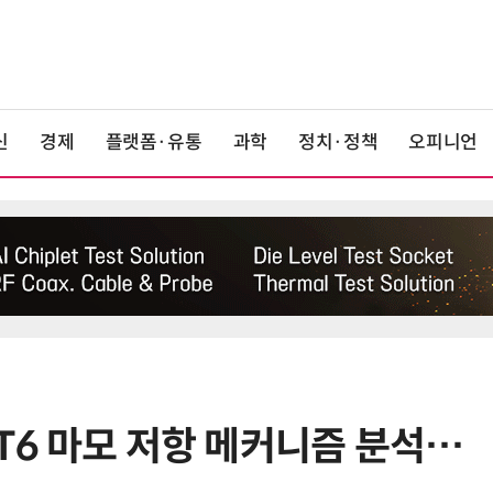
신
경제
플랫폼·유통
과학
정치·정책
오피니언
-T6 마모 저항 메커니즘 분석…
6
[사설] 차세대 전력반도체 R&D, 참
여 대기업 파격 혜택 줘라