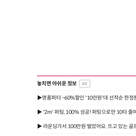
놓치면 아쉬운 정보
AD
▶명품퍼터 ~60%할인 '10만원'대 선착순 한정
▶ '2m' 퍼팅, 100% 성공! 퍼팅으로만 10타 줄
▶ 라운딩가서 100만원 벌었어요. 뜨고 있는 골