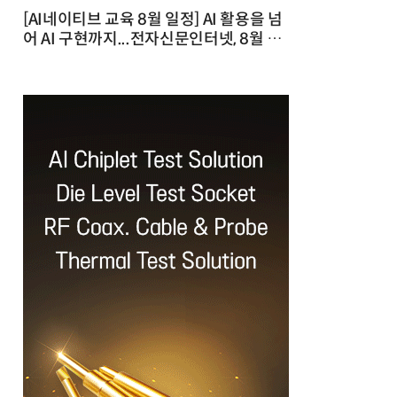
[AI네이티브 교육 8월 일정] AI 활용을 넘
어 AI 구현까지...전자신문인터넷, 8월 실
전 교육·워크숍 개최 발행일 : 2026-07-
23 10:46