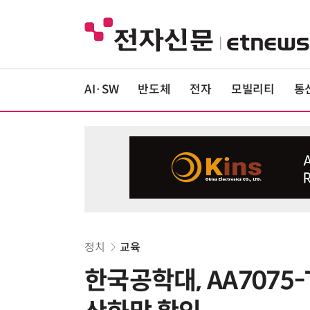
AI·SW
반도체
전자
모빌리티
통
정치
교육
한국공학대, AA7075