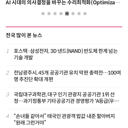
AI 시대의 의사결정을 바꾸는 수리최적화(Optimization): 실제 산업 적용 사례와 활용 전략
전국 많이 본 뉴스
1
포스텍·삼성전자, 3D 낸드(NAND) 반도체 한계 넘는
기술 개발
2
전남광주시, 45개 공공기관 유치 막판 총력전…100여
명 추진단 확대 개편
3
국립대구과학관, 대구 인기 관광지 공공기관 1위 선
정…과기정통부 기타공공기관 경영평가 'A등급(우수)'
겹경사
4
“손녀들 같아서” 태국인 관광객 밥값 내준 할아버지
“원래 그런거야”