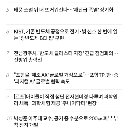
5
태풍 소멸 뒤 더 뜨거워진다…'재난급 폭염' 장기화
6
KIST, 기존 반도체 공정으로 전기·빛 신호 한 번에 읽
는 '광반도체 BCI 칩' 구현
7
전남광주시, '반도체 클러스터 지정' 긴급 점검회의…
전방위 총력전
8
“포항을 '제조 AX' 글로벌 거점으로”…포항TP, 한·중
'피지컬 AI' 글로벌 협력 속도
9
[르포]아이들이 직접 첨단 전자현미경 다루며 과학원
리 체득...과학체험 제공 '주니어닥터' 현장
10
박성준 아주대 교수, 공기 중 수분으로 200㎛ 피부 부
착 전지 개발