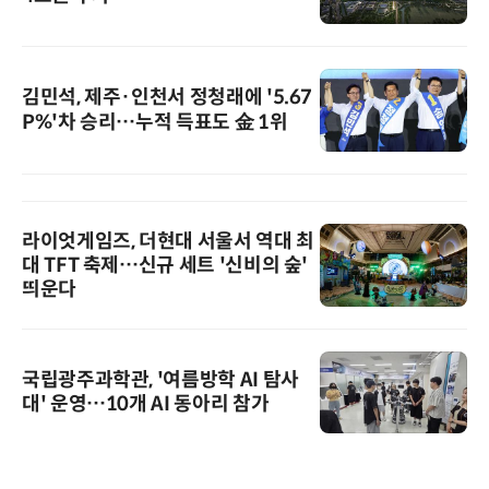
김민석, 제주·인천서 정청래에 '5.67
P%'차 승리…누적 득표도 金 1위
라이엇게임즈, 더현대 서울서 역대 최
대 TFT 축제…신규 세트 '신비의 숲'
띄운다
국립광주과학관, '여름방학 AI 탐사
대' 운영…10개 AI 동아리 참가