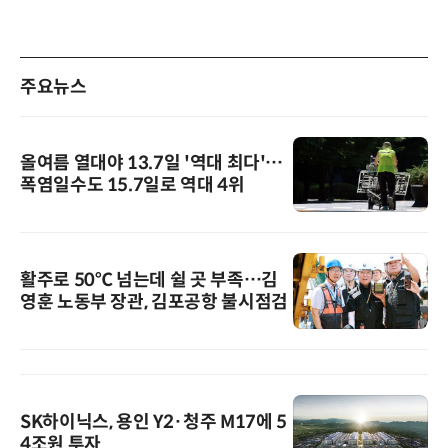
주요뉴스
올여름 열대야 13.7일 '역대 최다'…
폭염일수도 15.7일로 역대 4위
활주로 50℃ 넘는데 쉴 곳 부족…김
영훈 노동부 장관, 김포공항 불시점검
SK하이닉스, 용인 Y2·청주 M17에 5
4조원 투자