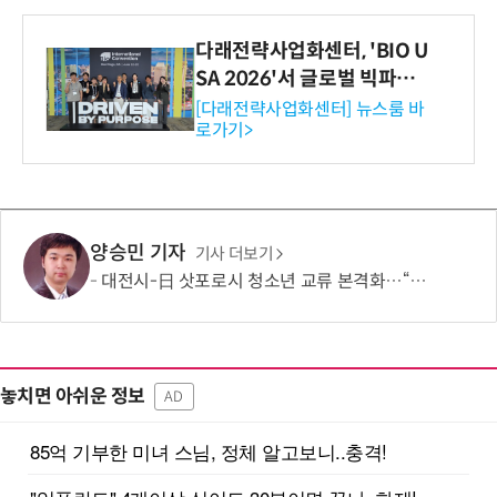
다래전략사업화센터, 'BIO U
SA 2026'서 글로벌 빅파마
와의 비즈니스 미팅 지원…K
[다래전략사업화센터] 뉴스룸 바
로가기>
-바이오 해외 진출 교두보 확
보
양승민 기자
기사 더보기
대전시-日 삿포로시 청소년 교류 본격화…“미래세대가 잇는 도시외교”
놓치면 아쉬운 정보
AD