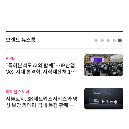
브랜드 뉴스룸
AIPD
“특허분석도 AI와 함께”…IP산업
'AX' 시대 본격화, 지식재산처 1호
AI IP데이터분석사 탄생
에이블스토어
시놀로지, SK네트웍스서비스와 영
상 보안 카메라 국내 독점 판매 파
트너십 체결