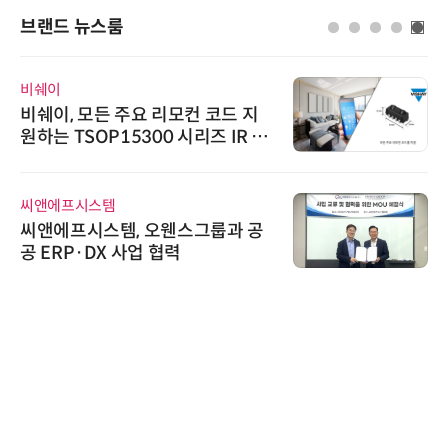
브랜드 뉴스룸
인아그룹
 모든 주요 리모컨 코드 지
'자동화 
TSOP15300 시리즈 IR 수
인아그룹 
출시
어 개최
프시스템
위고페어
프시스템, 오웬스그룹과 공
위고페어, 
P·DX 사업 협력
환(AX)
로옴세미컨
로옴, 발진
라헤르츠파