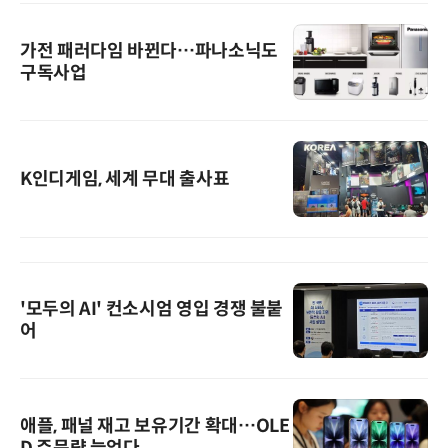
가전 패러다임 바뀐다…파나소닉도
구독사업
K인디게임, 세계 무대 출사표
'모두의 AI' 컨소시엄 영입 경쟁 불붙
어
애플, 패널 재고 보유기간 확대…OLE
D 주문량 늘었다