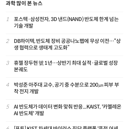
과학 많이 본 뉴스
1
포스텍·삼성전자, 3D 낸드(NAND) 반도체 한계 넘는
기술 개발
2
DB하이텍, 반도체 장비 공공나노팹에 무상 이전…“상
생 협력으로 생태계 고도화”
3
휴젤 장두현 號 1년…상반기 최대 실적·글로벌 성장
본궤도
4
박성준 아주대 교수, 공기 중 수분으로 200㎛ 피부 부
착 전지 개발
5
AI 반도체가 데이터 변화 맞춰 반응...KAIST, '카멜레온
AI 반도체' 개발
6
[포토] KIST 차세대 바이러스 진단 플랫폼 '퓨전 어세