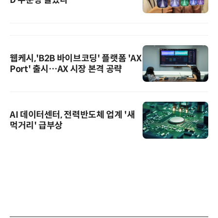
웹케시,'B2B 바이브코딩' 플랫폼 'AX
Port' 출시…AX 시장 본격 공략
AI 데이터센터, 전력반도체 업계 '새
먹거리' 급부상