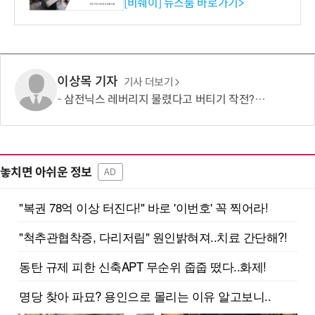
리즈 IR 수신기 출시
[비쉐이] 뉴스룸 바로가기>
이상목 기자
기사 더보기
삼전닉스 레버리지 물렸다고 버티기 작전?…원금회복 하겠다고 감정 매매?
놓치면 아쉬운 정보
AD