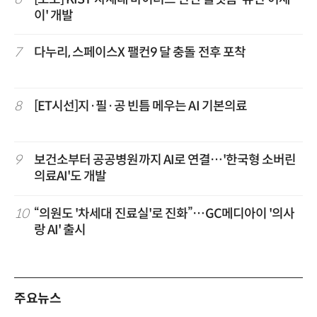
이' 개발
7
다누리, 스페이스X 팰컨9 달 충돌 전후 포착
8
[ET시선]지·필·공 빈틈 메우는 AI 기본의료
9
보건소부터 공공병원까지 AI로 연결…'한국형 소버린
의료AI'도 개발
10
“의원도 '차세대 진료실'로 진화”…GC메디아이 '의사
랑 AI' 출시
주요뉴스