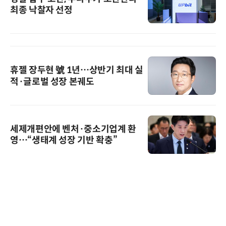
최종 낙찰자 선정
휴젤 장두현 號 1년…상반기 최대 실
적·글로벌 성장 본궤도
세제개편안에 벤처·중소기업계 환
영…“생태계 성장 기반 확충”