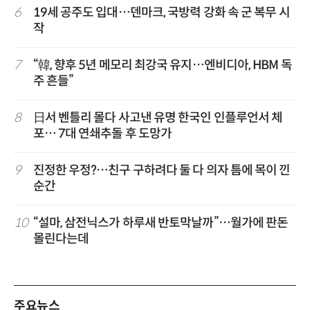
6
19세 공주도 입대…덴마크, 국방력 강화 속 군 복무 시
작
7
“韓, 향후 5년 메모리 최강국 유지…엔비디아, HBM 독
주 흔들”
8
日서 벤틀리 몰다 사고낸 유명 한국인 인플루언서 체
포… 7대 연쇄추돌 후 도망가
9
진정한 우정?…친구 구하려다 둘 다 의자 틈에 목이 낀
순간
10
“설마, 삼전닉스가 하루새 반토막날까”…월가에 판돈
몰린다는데
주요뉴스