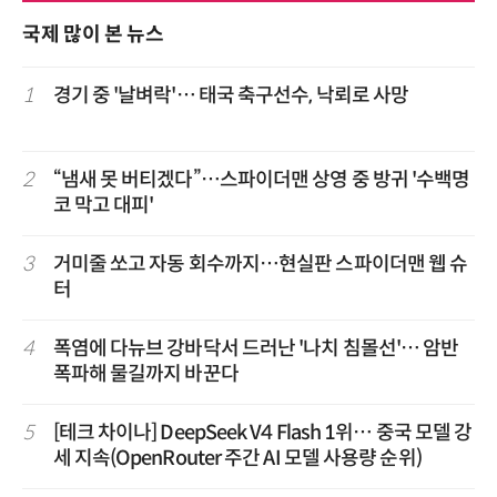
국제 많이 본 뉴스
1
경기 중 '날벼락'… 태국 축구선수, 낙뢰로 사망
2
“냄새 못 버티겠다”…스파이더맨 상영 중 방귀 '수백명
코 막고 대피'
3
거미줄 쏘고 자동 회수까지…현실판 스파이더맨 웹 슈
터
4
폭염에 다뉴브 강바닥서 드러난 '나치 침몰선'… 암반
폭파해 물길까지 바꾼다
5
[테크 차이나] DeepSeek V4 Flash 1위… 중국 모델 강
세 지속(OpenRouter 주간 AI 모델 사용량 순위)