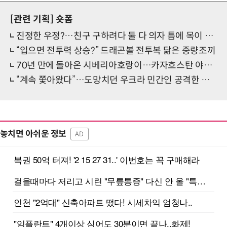
[관련 기획]
숏폼
진정한 우정?…친구 구하려다 둘 다 의자 틈에 목이 낀 순간
“입으면 전투력 상승?” 드래곤볼 전투복 닮은 중량조끼
70년 만에 돌아온 시베리아호랑이…카자흐스탄 야생에 풀렸다
“계속 쫓아왔다”…도망치던 우크라 민간인 공격한 러 자폭 드론
놓치면 아쉬운 정보
AD