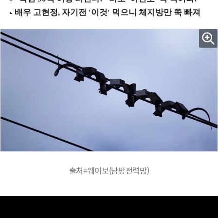
출처=웨이보(남방전력망)