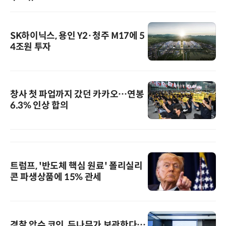
SK하이닉스, 용인 Y2·청주 M17에 5
4조원 투자
창사 첫 파업까지 갔던 카카오…연봉
6.3% 인상 합의
트럼프, '반도체 핵심 원료' 폴리실리
콘 파생상품에 15% 관세
경찰 압수 코인, 두나무가 보관한다…