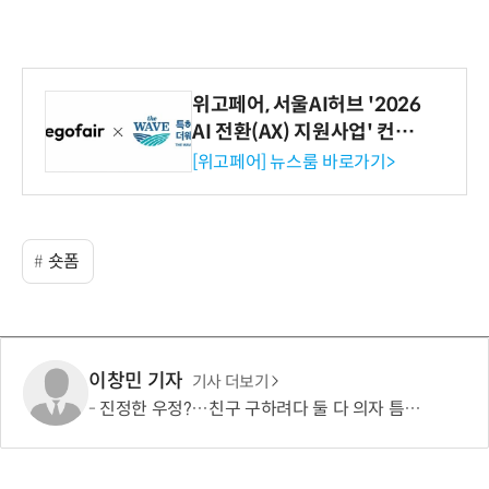
위고페어, 서울AI허브 '2026
AI 전환(AX) 지원사업' 컨소
시엄 선정
[위고페어] 뉴스룸 바로가기>
숏폼
이창민 기자
기사 더보기
진정한 우정?…친구 구하려다 둘 다 의자 틈에 목이 낀 순간