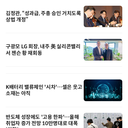
김정관, “성과급, 주총 승인 거치도록
상법 개정”
구광모 LG 회장, 내주 美 실리콘밸리
서 젠슨 황 재회동
K배터리 밸류체인 '시차'…셀은 웃고
소재는 아직
반도체 성장에도 '고용 한파'…올해
취업자 증가 전망 10만명대로 대폭