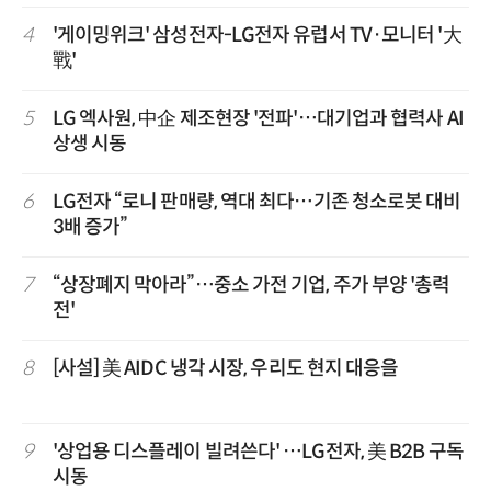
4
'게이밍위크' 삼성전자-LG전자 유럽서 TV·모니터 '大
戰'
5
LG 엑사원, 中企 제조현장 '전파'…대기업과 협력사 AI
상생 시동
6
LG전자 “로니 판매량, 역대 최다…기존 청소로봇 대비
3배 증가”
7
“상장폐지 막아라”…중소 가전 기업, 주가 부양 '총력
전'
8
[사설] 美 AIDC 냉각 시장, 우리도 현지 대응을
9
'상업용 디스플레이 빌려쓴다' …LG전자, 美 B2B 구독
시동