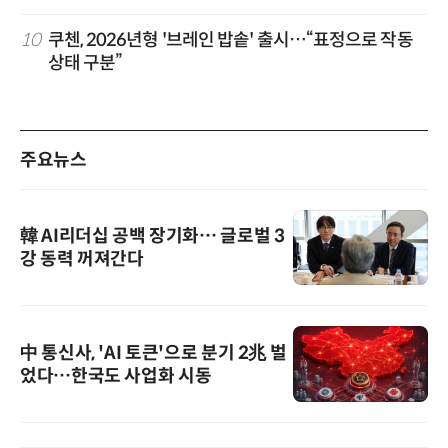
10
쿠첸, 2026년형 '브레인 밥솥' 출시…“표정으로 작동
상태 구분”
주요뉴스
韓 AI리더십 공백 장기화… 글로벌 3
강 동력 꺼져간다
中 통신사, 'AI 토큰'으로 분기 2兆 벌
었다…한국도 사업화 시동