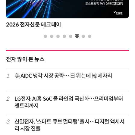
제8회 AI정부 혁신 콘퍼런스
전자 많이 본 뉴스
1
美 AIDC 냉각 시장 공략… 日 뛰는데 韓 제자리
2
LG전자, AI홈 SoC 풀 라인업 국산화…프리미엄부터
엔트리까지
3
신일전자, '스마트 큐브 멀티탭' 출시…디지털 액세서
리 시장 진출