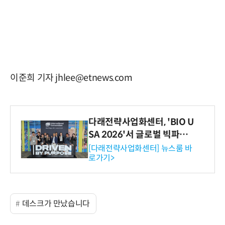
이준희 기자 jhlee@etnews.com
다래전략사업화센터, 'BIO U
SA 2026'서 글로벌 빅파마
와의 비즈니스 미팅 지원…K
[다래전략사업화센터] 뉴스룸 바
로가기>
-바이오 해외 진출 교두보 확
보
데스크가 만났습니다