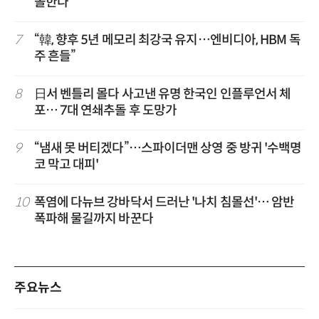
돌한다
7
“韓, 향후 5년 메모리 최강국 유지…엔비디아, HBM 독
주 흔들”
8
日서 벤틀리 몰다 사고낸 유명 한국인 인플루언서 체
포… 7대 연쇄추돌 후 도망가
9
“냄새 못 버티겠다”…스파이더맨 상영 중 방귀 '수백명
코 막고 대피'
10
폭염에 다뉴브 강바닥서 드러난 '나치 침몰선'… 암반
폭파해 물길까지 바꾼다
주요뉴스