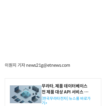
이원지 기자 news21g@etnews.com
무라타, 제품 데이터베이스
전 제품 대상 API 서비스 제
공…73개 제품 카테고리로
[한국무라타전자] 뉴스룸 바로가
기>
확대