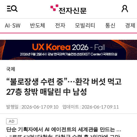
AI·SW
반도체
전자
모빌리티
통신
경제
국제
“불로장생 수련 중”…환각 버섯 먹고
27층 창밖 매달린 中 남성
발행일 : 2026-06-17 09:10
업데이트 : 2026-06-17 09:11
단순 기획자에서 AI 에이전트의 세계관을 만드는 지식 설계자로.. (8/20 강남역)