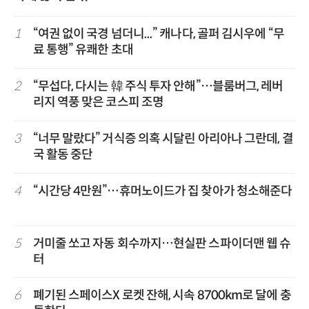
1
“여권 없이 국경 넘더니...” 캐나다, 골퍼 김시우에 “무
료 통행” 유쾌한 초대
2
“무섭다, 다시는 韓 주식 투자 안해”…블룸버그, 레버
리지 역풍 맞은 코스피 조명
3
“너무 말랐다” 거식증 의혹 시달린 아리아나 그란데, 결
국 활동 중단
4
“시간당 4만원”…휴머노이드가 집 찾아가 청소해준다
5
거미줄 쏘고 자동 회수까지…현실판 스파이더맨 웹 슈
터
6
폐기된 스페이스X 로켓 잔해, 시속 8700km로 달에 충