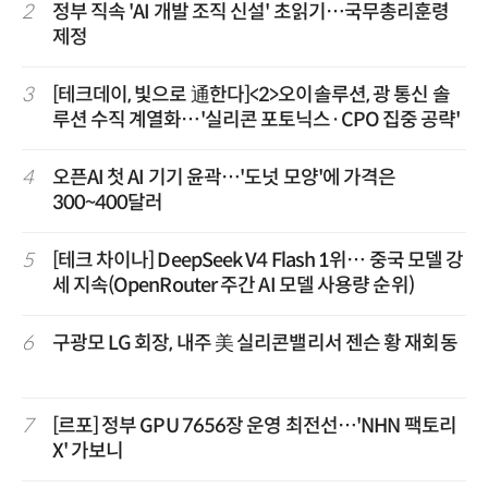
2
정부 직속 'AI 개발 조직 신설' 초읽기…국무총리훈령
제정
3
[테크데이, 빛으로 通한다]<2>오이솔루션, 광 통신 솔
루션 수직 계열화…'실리콘 포토닉스·CPO 집중 공략'
4
오픈AI 첫 AI 기기 윤곽…'도넛 모양'에 가격은
300~400달러
5
[테크 차이나] DeepSeek V4 Flash 1위… 중국 모델 강
세 지속(OpenRouter 주간 AI 모델 사용량 순위)
6
구광모 LG 회장, 내주 美 실리콘밸리서 젠슨 황 재회동
7
[르포] 정부 GPU 7656장 운영 최전선…'NHN 팩토리
X' 가보니