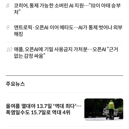
8
코히어, 통제 가능한 소버린 AI 지원…“韓이 아태 승부
처”
9
앤트로픽·오픈AI 이어 메타도…AI가 통제 벗어나 외부
해킹
10
애플, 오픈AI에 기밀 사용금지 가처분…오픈AI “근거
없는 감정 싸움”
주요뉴스
올여름 열대야 13.7일 '역대 최다'…
폭염일수도 15.7일로 역대 4위