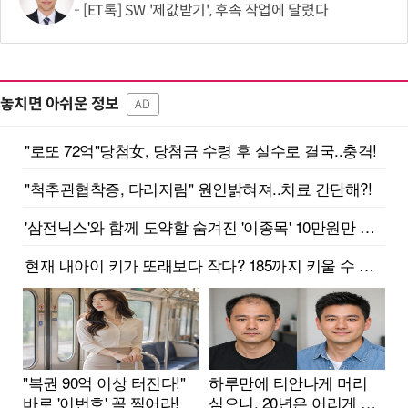
[ET톡] SW '제값받기', 후속 작업에 달렸다
놓치면 아쉬운 정보
AD