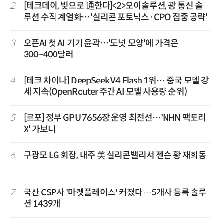
2
[테크데이, 빛으로 通한다]<2>오이솔루션, 광 통신 솔
루션 수직 계열화…'실리콘 포토닉스·CPO 집중 공략'
3
오픈AI 첫 AI 기기 윤곽…'도넛 모양'에 가격은
300~400달러
4
[테크 차이나] DeepSeek V4 Flash 1위… 중국 모델 강
세 지속(OpenRouter 주간 AI 모델 사용량 순위)
5
[르포] 정부 GPU 7656장 운영 최전선…'NHN 팩토리
X' 가보니
6
구광모 LG 회장, 내주 美 실리콘밸리서 젠슨 황 재회동
7
국산 CSP사 '마켓플레이스' 커졌다…5개사 등록 솔루
션 1439개