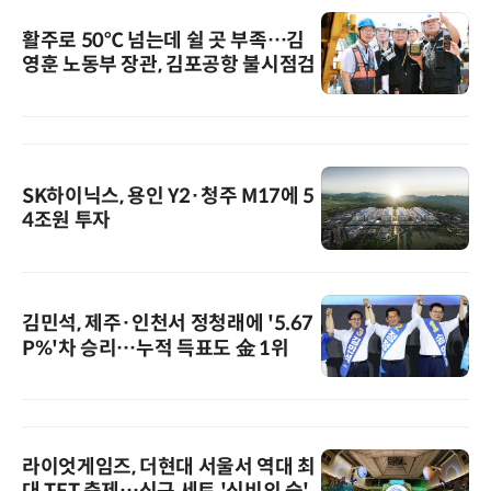
활주로 50℃ 넘는데 쉴 곳 부족…김
영훈 노동부 장관, 김포공항 불시점검
SK하이닉스, 용인 Y2·청주 M17에 5
4조원 투자
김민석, 제주·인천서 정청래에 '5.67
P%'차 승리…누적 득표도 金 1위
라이엇게임즈, 더현대 서울서 역대 최