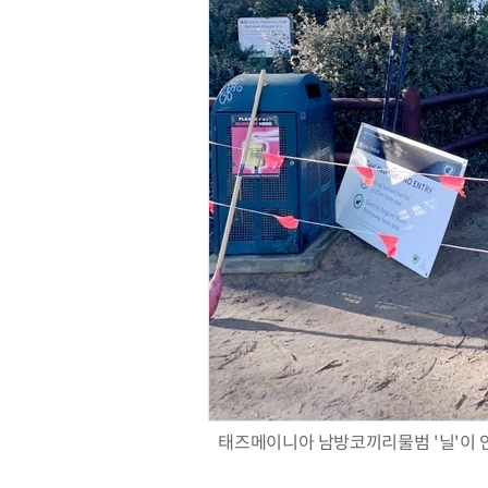
태즈메이니아 남방코끼리물범 '닐'이 