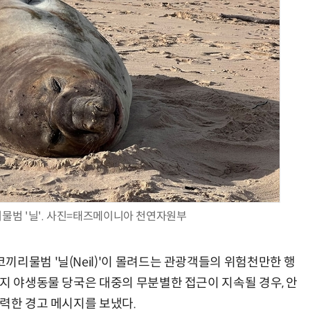
AI Native Enterprise를 지원하는 AI Ready Data 플랫폼 활용 전략
AI 시대의 옵저버빌리티: GPU·LLM 모니터링부터 AI 기반 장애 대응까지
범 '닐'. 사진=태즈메이니아 천연자원부
리물범 '닐(Neil)'이 몰려드는 관광객들의 위험천만한 행
지 야생동물 당국은 대중의 무분별한 접근이 지속될 경우, 안
강력한 경고 메시지를 보냈다.