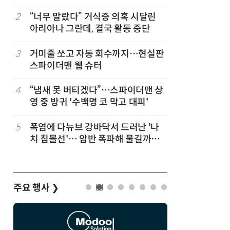
코스피 조명
2
“너무 말랐다” 거식증 의혹 시달린
7
“韓, 향
아리아나 그란데, 결국 활동 중단
엔비디아,
3
거미줄 쏘고 자동 회수까지…현실판
8
日서 벤틀
스파이더맨 웹 슈터
인 인플루
후 도망가
4
“냄새 못 버티겠다”…스파이더맨 상
9
19세 공
영 중 방귀 '수백명 코 막고 대피'
강화 속 
5
폭염에 다뉴브 강바닥서 드러난 '나
10
[테크 차이나
치 침몰선'… 암반 폭파해 물길까지
1위… 중
바꾼다
(OpenR
순위)
주요 행사
❯