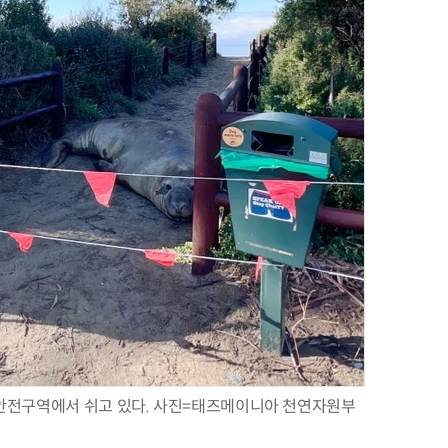
안전구역에서 쉬고 있다. 사진=태즈메이니아 천연자원부