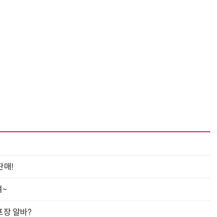
판매!
여~
프장 알바?