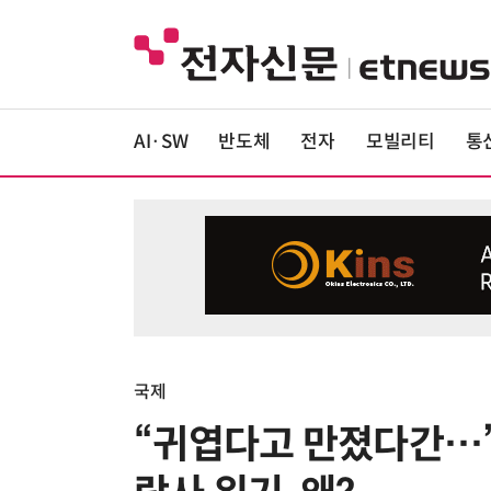
AI·SW
반도체
전자
모빌리티
통
국제
“귀엽다고 만졌다간…”