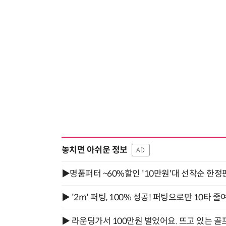
놓치면 아쉬운 정보
AD
▶명품퍼터 ~60%할인 '10만원'대 선착순 한정
▶ '2m' 퍼팅, 100% 성공! 퍼팅으로만 10타 줄
▶ 라운딩가서 100만원 벌었어요. 뜨고 있는 골