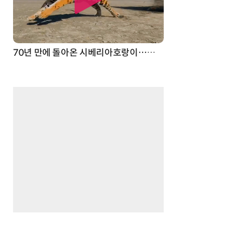
70년 만에 돌아온 시베리아호랑이…카자흐스탄 야생에 풀렸다