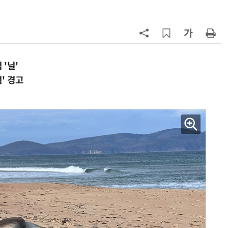
7
“韓, 향후 5년 메모리 최강국 유지…
엔비디아, HBM 독주 흔들”
8
日서 벤틀리 몰다 사고낸 유명 한국
인 인플루언서 체포… 7대 연쇄추돌
'닐'
후 도망가
' 경고
9
19세 공주도 입대…덴마크, 국방력
강화 속 군 복무 시작
10
[테크 차이나] DeepSeek V4 Flash
1위… 중국 모델 강세 지속
(OpenRouter 주간 AI 모델 사용량
순위)