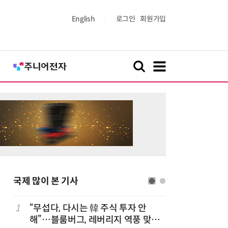
English
로그인
회원가입
국제 많이 본 기사
1
“무섭다, 다시는 韓 주식 투자 안
6
“시간당 
해”…블룸버그, 레버리지 역풍 맞은
찾아가 