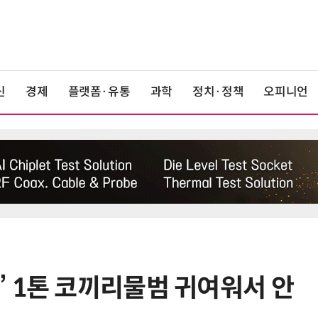
신
경제
플랫폼·유통
과학
정치·정책
오피니언
 1톤 코끼리물범 귀여워서 안
6
“시간당 4만원”…휴머노이드가 집
찾아가 청소해준다