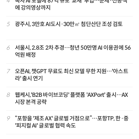
4
독자 AI 모델에 87억 규모 '교재' 투입…문제·전공책
에 강의영상까지
5
광주시, 3만호 AI도시·30만㎡ 첨단산단 조성 검토
6
서울시, 2.8조 2차 추경…청년 50만명 AI 이용권에 56
억원 배정
7
오픈AI, 챗GPT 무료도 최신 모델 무한 지원…'아스트
라' 출시 연기
8
웹케시,'B2B 바이브코딩' 플랫폼 'AXPort' 출시…AX
시장 본격 공략
9
“포항을 '제조 AX' 글로벌 거점으로”…포항TP, 한·중
'피지컬 AI' 글로벌 협력 속도