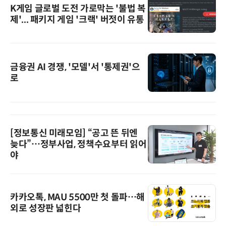
K게임 글로벌 도전 가로막는 '불법 복
제'... 패키지 게임 '크랙' 버젓이 유통
금융권 AI 경쟁, '모델'서 '통제권'으
로
[정보통신 미래모임] “공고 뜬 뒤엔
늦다”…정부사업, 정책수요부터 읽어
야
카카오톡, MAU 5500만 첫 돌파…해
외로 성장판 넓힌다