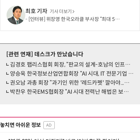
최호 기자
기사 더보기
[인터뷰] 위장영 한국오라클 부사장 “최대 50% 비용 절감에 풀스택 AI 역량…엔터프라이즈 AI 시장 본격 공략”
[관련 연재]
데스크가 만났습니다
김경호 팹리스협회 회장, “판교의 설계-호남의 인프라 잇는 국가적 반도체 전략 세워야”
양승욱 한국정보산업연합회장 “AI 시대, IT 전문기업 소외되지 않도록…협·단체 간 동반자 모델 구축”
권오남 과총 회장 “과기인 위한 '레드카펫' 깔아야...과총 역할 확대도 추진”
박찬우 한국EMS협회장 “AI 시대 전력난 해법은 보이지 않는 발전소, EMS”
놓치면 아쉬운 정보
AD