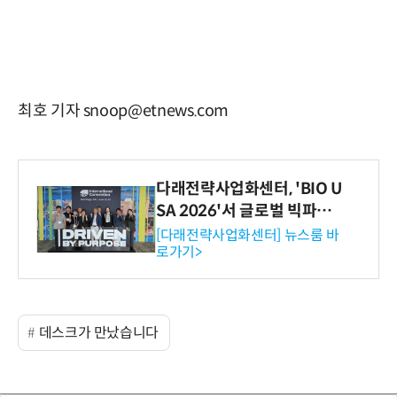
최호 기자 snoop@etnews.com
다래전략사업화센터, 'BIO U
SA 2026'서 글로벌 빅파마
와의 비즈니스 미팅 지원…K
[다래전략사업화센터] 뉴스룸 바
로가기>
-바이오 해외 진출 교두보 확
보
데스크가 만났습니다