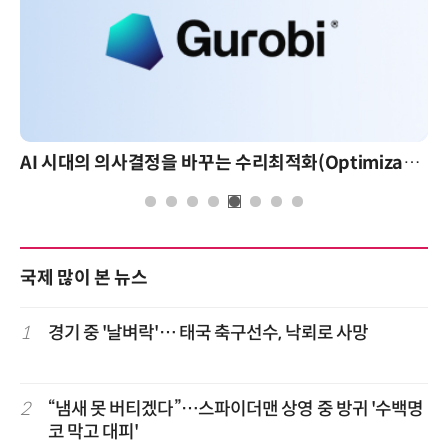
AI 시대의 의사결정을 바꾸는 수리최적화(Optimization): 실제 산업 적용 사례와 활용 전략
국제 많이 본 뉴스
1
경기 중 '날벼락'… 태국 축구선수, 낙뢰로 사망
2
“냄새 못 버티겠다”…스파이더맨 상영 중 방귀 '수백명
코 막고 대피'