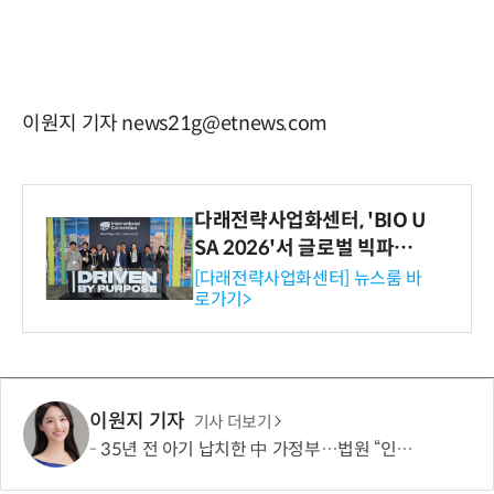
이원지 기자 news21g@etnews.com
다래전략사업화센터, 'BIO U
SA 2026'서 글로벌 빅파마
와의 비즈니스 미팅 지원…K
[다래전략사업화센터] 뉴스룸 바
로가기>
-바이오 해외 진출 교두보 확
보
이원지 기자
기사 더보기
35년 전 아기 납치한 中 가정부…법원 “인신매매가 아니다?” 징역 고작 3년 판결