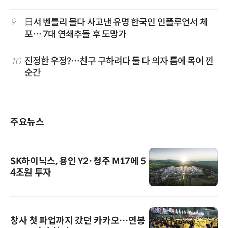
9
日서 벤틀리 몰다 사고낸 유명 한국인 인플루언서 체
포… 7대 연쇄추돌 후 도망가
10
진정한 우정?…친구 구하려다 둘 다 의자 틈에 목이 낀
순간
주요뉴스
SK하이닉스, 용인 Y2·청주 M17에 5
4조원 투자
창사 첫 파업까지 갔던 카카오…연봉