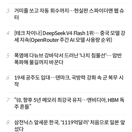
3
거미줄 쏘고 자동 회수까지…현실판 스파이더맨 웹 슈
터
4
[테크 차이나] DeepSeek V4 Flash 1위… 중국 모델 강
세 지속(OpenRouter 주간 AI 모델 사용량 순위)
5
폭염에 다뉴브 강바닥서 드러난 '나치 침몰선'… 암반
폭파해 물길까지 바꾼다
6
19세 공주도 입대…덴마크, 국방력 강화 속 군 복무 시
작
7
“韓, 향후 5년 메모리 최강국 유지…엔비디아, HBM 독
주 흔들”
8
삼전닉스 앞세운 한국, '1119억달러' 처음으로 일본 앞
섰다