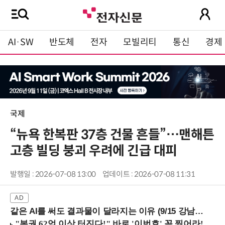
AI·SW
반도체
전자
모빌리티
통신
경제
국제
“뉴욕 한복판 37층 건물 흔들”…맨해튼
고층 빌딩 붕괴 우려에 긴급 대피
발행일 : 2026-07-08 13:00
업데이트 : 2026-07-08 11:31
같은 AI를 써도 결과물이 달라지는 이유 (9/15 강남역)