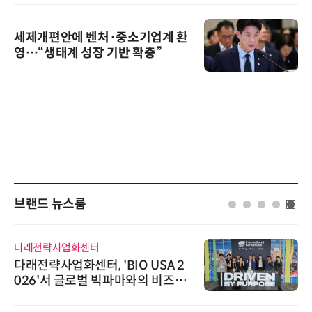
세제개편안에 벤처·중소기업계 환
영…“생태계 성장 기반 확충”
브랜드 뉴스룸
다래전략사업화센터
다래전략사업화센터, 'BIO USA 2
026'서 글로벌 빅파마와의 비즈니
스 미팅 지원…K-바이오 해외 진출
교두보 확보