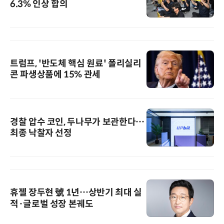
6.3% 인상 합의
트럼프, '반도체 핵심 원료' 폴리실리
콘 파생상품에 15% 관세
경찰 압수 코인, 두나무가 보관한다…
최종 낙찰자 선정
휴젤 장두현 號 1년…상반기 최대 실
적·글로벌 성장 본궤도