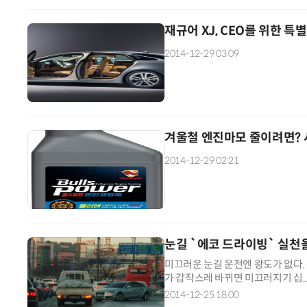
재규어 XJ, CEO를 위한 특
2014-12-29 03:09
겨울철 엔진마모 줄이려면? 시
2014-12-29 02:21
눈길 `에코 드라이빙` 실천
미끄러운 눈길 운전엔 왕도가 없다
가 갑작스레 바뀌면 미끄러지기 십..
2014-12-25 18:00