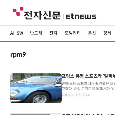
AI·SW
반도체
전자
모빌리티
통신
경제
rpm9
프랑스 유명 스포츠카 ‘알피누’
한때 모터 스포츠에서 활약했던 프랑
고했다. 공식 트위트를 통해서다. 
레에 의해 창설되었다. 당시의 대중차
2016-01-07 10:24
한 스포츠카를 제작한 것이 시작이