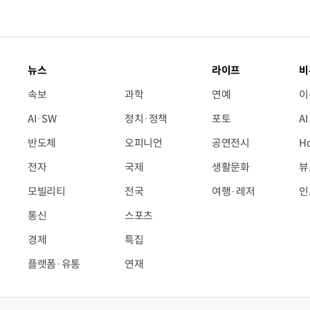
뉴스
라이프
비
속보
과학
연예
이
AI·SW
정치·정책
포토
A
반도체
오피니언
공연전시
H
전자
국제
생활문화
뷰
모빌리티
전국
여행·레저
인
통신
스포츠
경제
특집
플랫폼·유통
연재