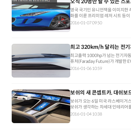
오직 20명만 탈 수 있는 스포츠카 
영국 국기인 유니언잭을 이미지한 레
화를 이룬 프리미엄 레저 시트 등이 한
델은 입구에서 전용 스텝이 차량을 
2016-01-07 09:50
로브 박스와 라기지 룸을 잠궈 터치
표준으로 장착하고 있다. 보디 타입은
엔진(최고출력 340PS 또는 최고출력
550PS). 트랜스미션은 6속 매뉴
최고 320km/h 달리는 전
은 후륜구동(RWD)와 전륜구동(AW
최고출력 1000hp가 넘는 전기자
퓨처(Faraday Future)가 개발
6일 개막한 'CES2016'에서 그 
2016-01-06 10:59
보쉬의 새 콘셉트카, 대쉬
보쉬가 오는 6일 미국 라스베이거스
보쉬가 생각하는 차세대 인테리어를
있는 것이 특징이다. 대쉬보드와 
2016-01-04 10:38
플레이에는 차량의 주변 상황에 따른