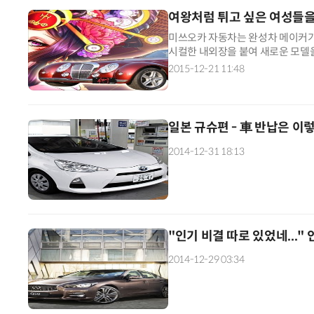
여왕처럼 튀고 싶은 여성들을
미쓰오카 자동차는 완성차 메이커가
시컬한 내외장을 붙여 새로운 모델을 
의 ‘카로라 악시오’를 베이스로 한 
2015-12-21 11:48
길을 끌고 싶어 하는 마니아들에게 
일본 규슈편 - 車 반납은 이
2014-12-31 18:13
"인기 비결 따로 있었네..."
2014-12-29 03:34