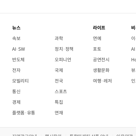
뉴스
라이프
비
속보
과학
연예
이
AI·SW
정치·정책
포토
A
반도체
오피니언
공연전시
H
전자
국제
생활문화
뷰
모빌리티
전국
여행·레저
인
통신
스포츠
경제
특집
플랫폼·유통
연재