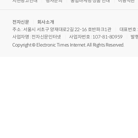
지면광고안내
행사문의
통합마케팅 상품 안내
이용약관
전자신문
회사소개
주소 : 서울시 서초구 양재대로2길 22-16 호반파크1관
대표번호 : 
사업자명 : 전자신문인터넷
사업자번호 : 107-81-80959
발행
Copyright © Electronic Times Internet. All Rights Reserved.