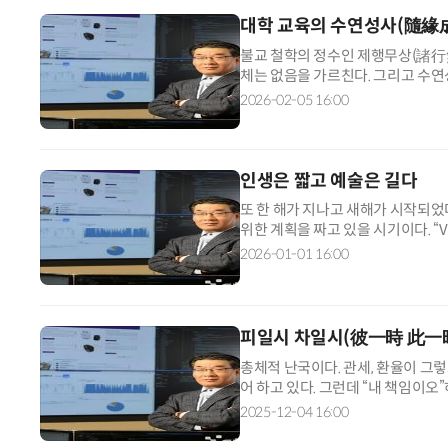
대학 교육의 수연성사(隨緣
불교 철학의 정수인 제행무상(諸行無
체는 없음을 가르친다. 그리고 수연
을 성취하라(成事)는 지침을 준다. 
2026-02-05 16:00
인생은 짧고 예술은 길다
또 한 해가 지나고 새해가 시작되었
위한 계획을 짜고 있을 시기이다. “Vit
철학자인 세네카(Lucius A. Sene
2026-01-01 16:00
피일시 차일시(彼一時 此一
총체적 난국이다. 관세, 환율이 그
어 하고 있다. 그런데 “내 책임이오
리쳐 온 수 많은 약속들은 오히려 
2025-12-04 16:00