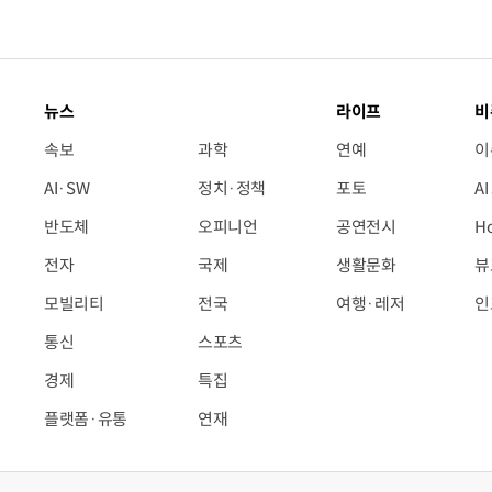
뉴스
라이프
비
속보
과학
연예
이
AI·SW
정치·정책
포토
A
반도체
오피니언
공연전시
H
전자
국제
생활문화
뷰
모빌리티
전국
여행·레저
인
통신
스포츠
경제
특집
플랫폼·유통
연재