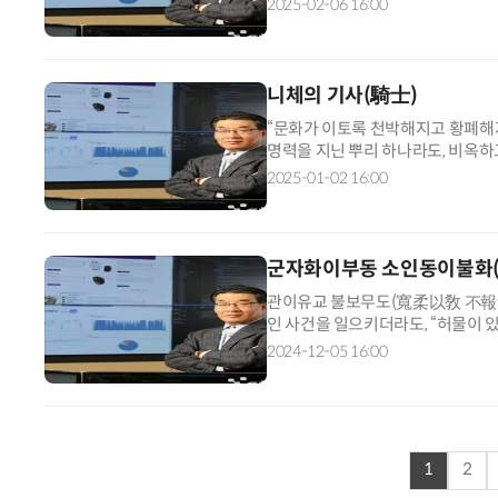
2025-02-06 16:00
니체의 기사(騎士)
“문화가 이토록 천박해지고 황폐해지
명력을 지닌 뿌리 하나라도, 비옥하
도처에는 먼지와 모래뿐이니 모든 
2025-01-02 16:00
군자화이부동 소인동이불화
관이유교 불보무도(寬柔以敎 不報無
인 사건을 일으키더라도, “허물이
부족한 점을 가르치는 것”을 말한다.
2024-12-05 16:00
1
2