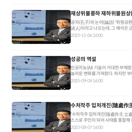
재상위불릉하 재하위불원상
공자(孔子)의 논어(論語) '위령
諸人)이라고 나오는데, 그 해석은 군
은 (그 원인을) 남에게서 찾는다는 
2025-11-06 16:00
성공의 역설
인공지능(AI) 기술이 거대한 부메랑
놀라운 변화를 가져왔다. 하지만 부
하게 되돌아와서 '황금기'라는 빛나
2025-09-04 16:00
수처작주 입처개진(隨處作主
'수처작주 입처개진(隨處作主 立處皆
스스로 주인이 되어 사태를 통찰해
라는 깊은 의미를 담고 있다. '인공
2025-08-07 16:00