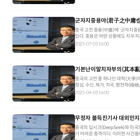
군자지중용야(君子之中庸也
중국 고전 중용(中庸)에 '군자지
있다. 중용은 어떤 상황에도 치우치
운 삶의 태도이자 덕목을 의미한다. 
2025-07-03 16:00
기본난이말치자부의(其本
중국의 고전 중 하나인 대학(大學)의 
정심, 수신, 제가, 치국, 평천하(格物,
하'라는 단어는 뒤에 '천하평(天下平
2025-04-03 16:00
무정자 불득진기사 대외민지
중국의 딥시크(DeepSeek)와 미
기 어려운 충격이다. 이러한 사건
되어 있음을 감안할 때, 이렇게 복