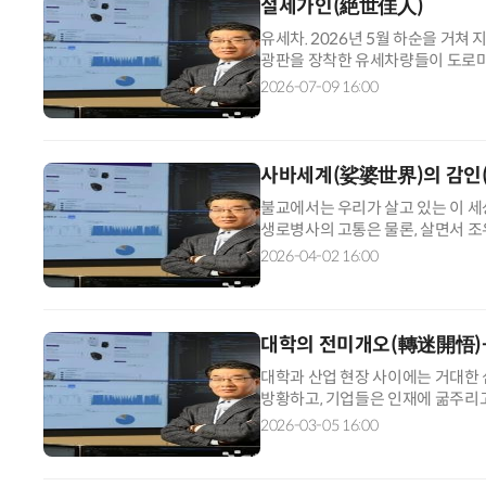
절세가인(絶世佳人)
유세차. 2026년 5월 하순을 거쳐
광판을 장착한 유세차량들이 도로마다 
는 국민의 삶은 외면하고 자신의 
2026-07-09 16:00
이 사회를 어지럽게 만들고 있을 뿐
어리석음으로 추접한 군상(群像)들의
사바세계(娑婆世界)의 감인
불교에서는 우리가 살고 있는 이 세
생로병사의 고통은 물론, 살면서 조
이 말은 본래 '참고 견디는 땅', 즉
2026-04-02 16:00
대학의 전미개오(轉迷開悟)
대학과 산업 현장 사이에는 거대한 
방황하고, 기업들은 인재에 굶주리
조망하고 설계할 수 있는 고급 인재를
2026-03-05 16:00