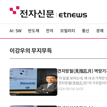
AI·SW
반도체
전자
모빌리티
통신
경제
이강우의 무지무득
견지망월(見指忘月) 역망기
“저 달을 보라는데, 왜 내 손가락만
'견지망월(見指忘月)'의 가르침이다.
미하며, '손가락'은 목적에 이르기 
2026-08-06 16:00
나 목적을 실현할 때만 가치를 지닌다
락(수단) 자체에 맹목적으로 집착한