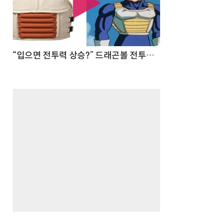
 순간
“입으면 전투력 상승?” 드래곤볼 전투복 닮은 중량조끼