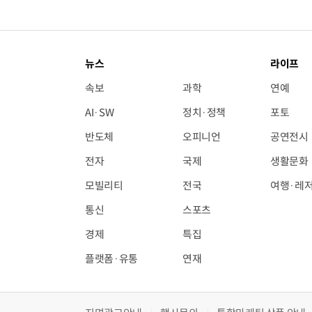
뉴스
라이프
속보
과학
연예
AI·SW
정치·정책
포토
반도체
오피니언
공연전시
전자
국제
생활문화
모빌리티
전국
여행·레
통신
스포츠
경제
특집
플랫폼·유통
연재