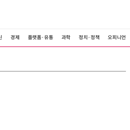
신
경제
플랫폼·유통
과학
정치·정책
오피니언