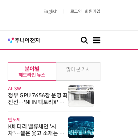
English
로그인
회원가입
분야별
많이 본 기사
헤드라인 뉴스
AI·SW
정부 GPU 7656장 운영 최
전선…'NHN 팩토리X' 가
보니
반도체
K배터리 밸류체인 '시
차'…셀은 웃고 소재는 아