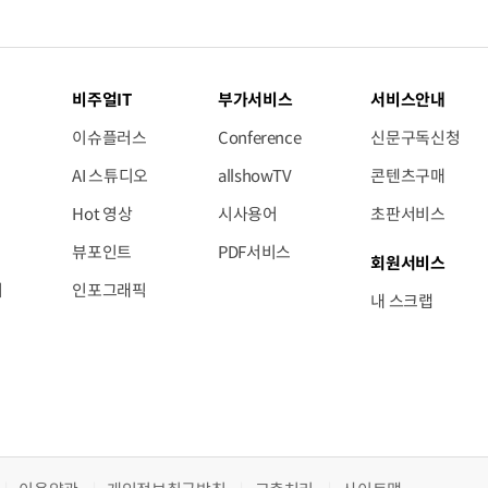
비주얼IT
부가서비스
서비스안내
이슈플러스
Conference
신문구독신청
AI 스튜디오
allshowTV
콘텐츠구매
Hot 영상
시사용어
초판서비스
뷰포인트
PDF서비스
회원서비스
저
인포그래픽
내 스크랩