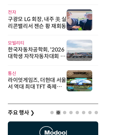
직
전자
구광모 LG 회장, 내주 美 실
리콘밸리서 젠슨 황 재회동
모빌리티
한국자동차공학회, '2026
대학생 자작자동차대회 포
뮬러 부문' 개최
통신
라이엇게임즈, 더현대 서울
서 역대 최대 TFT 축제…
신규 세트 '신비의 숲' 띄운
다
주요 행사
❯