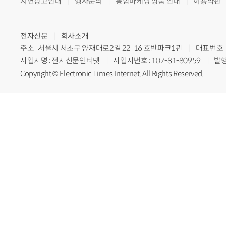
지면광고안내
행사문의
통합마케팅 상품 안내
이용약관
전자신문
회사소개
주소 : 서울시 서초구 양재대로2길 22-16 호반파크1관
대표번호 : 
사업자명 : 전자신문인터넷
사업자번호 : 107-81-80959
발행
Copyright © Electronic Times Internet. All Rights Reserved.