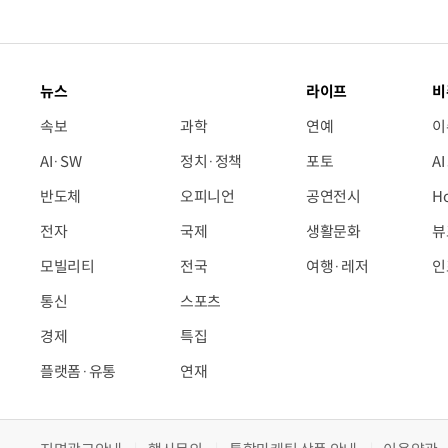
뉴스
라이프
비
속보
과학
연예
이
AI·SW
정치·정책
포토
A
반도체
오피니언
공연전시
H
전자
국제
생활문화
뷰
모빌리티
전국
여행·레저
인
통신
스포츠
경제
특집
플랫폼·유통
연재