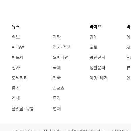
뉴스
라이프
비
속보
과학
연예
이
AI·SW
정치·정책
포토
A
반도체
오피니언
공연전시
H
전자
국제
생활문화
뷰
모빌리티
전국
여행·레저
인
통신
스포츠
경제
특집
플랫폼·유통
연재