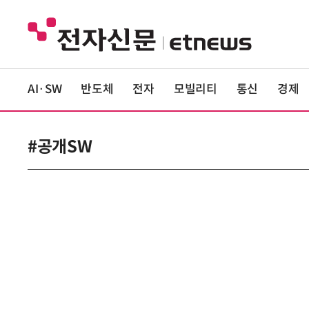
AI·SW
반도체
전자
모빌리티
통신
경제
#공개SW