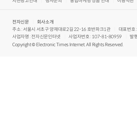
지면광고안내
행사문의
통합마케팅 상품 안내
이용약관
전자신문
회사소개
주소 : 서울시 서초구 양재대로2길 22-16 호반파크1관
대표번호 : 
사업자명 : 전자신문인터넷
사업자번호 : 107-81-80959
발행
Copyright © Electronic Times Internet. All Rights Reserved.