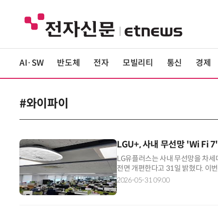
AI·SW
반도체
전자
모빌리티
통신
경제
#와이파이
LGU+, 사내 무선망 'Wi F
LG유플러스는 사내 무선망을 차세대 
전면 개편한다고 31일 밝혔다. 이
화상회의, 클라우드 업무, 대용량 데
2026-05-31 09:00
향상으로 유선 네트워크 의존도가 
피스 환경 구축에도 도움이 될 것으