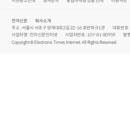
지면광고안내
행사문의
통합마케팅 상품 안내
이용약관
전자신문
회사소개
주소 : 서울시 서초구 양재대로2길 22-16 호반파크1관
대표번호 : 
사업자명 : 전자신문인터넷
사업자번호 : 107-81-80959
발행
Copyright © Electronic Times Internet. All Rights Reserved.