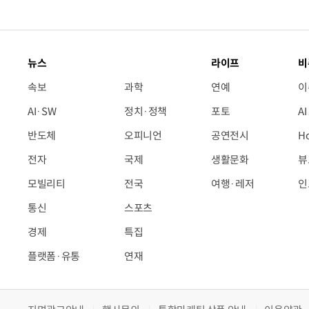
뉴스
라이프
비
속보
과학
연예
이
AI·SW
정치·정책
포토
A
반도체
오피니언
공연전시
H
전자
국제
생활문화
뷰
모빌리티
전국
여행·레저
인
통신
스포츠
경제
특집
플랫폼·유통
연재