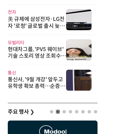
·광기술 신규 도입
전자
美 규제에 삼성전자·LG전
자 '로청' 글로벌 출시 늦춘
다…“공급망 재편부터”
모빌리티
현대차그룹, 'PV5 웨이브'
기술 스토리 영상 조회수 1
000만뷰 돌파
통신
통신사, '9월 개강' 앞두고
유학생 확보 총력…순증 경
쟁 새 격전지
주요 행사
❯