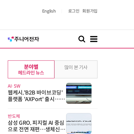
English
로그인
회원가입
분야별
많이 본 기사
헤드라인 뉴스
AI·SW
웹케시,'B2B 바이브코딩'
플랫폼 'AXPort' 출시…A
X 시장 본격 공략
반도체
삼성 GRO, 피지컬 AI 중심
으로 전면 재편…생체신호