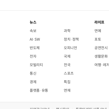
뉴스
라이프
속보
과학
연예
AI·SW
정치·정책
포토
반도체
오피니언
공연전시
전자
국제
생활문화
모빌리티
전국
여행·레
통신
스포츠
경제
특집
플랫폼·유통
연재