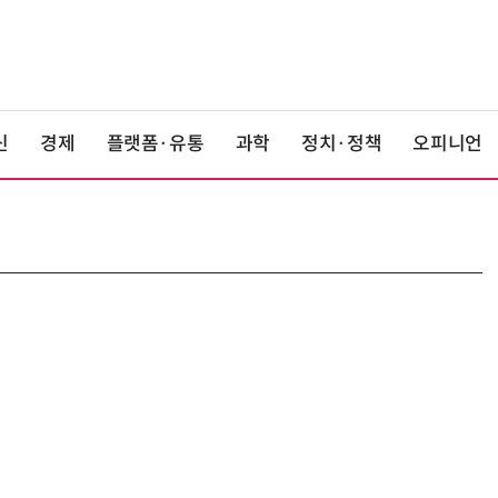
신
경제
플랫폼·유통
과학
정치·정책
오피니언