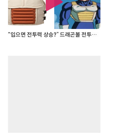
 순간
“입으면 전투력 상승?” 드래곤볼 전투복 닮은 중량조끼