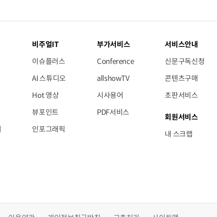
비주얼IT
부가서비스
서비스안내
이슈플러스
Conference
신문구독신청
AI 스튜디오
allshowTV
콘텐츠구매
Hot 영상
시사용어
초판서비스
뷰포인트
PDF서비스
회원서비스
저
인포그래픽
내 스크랩