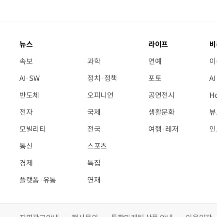
뉴스
라이프
비
속보
과학
연예
이
AI·SW
정치·정책
포토
A
반도체
오피니언
공연전시
H
전자
국제
생활문화
뷰
모빌리티
전국
여행·레저
인
통신
스포츠
경제
특집
플랫폼·유통
연재