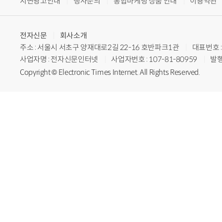
지면광고안내
행사문의
통합마케팅 상품 안내
이용약관
전자신문
회사소개
주소 : 서울시 서초구 양재대로2길 22-16 호반파크1관
대표번호 : 
사업자명 : 전자신문인터넷
사업자번호 : 107-81-80959
발행
Copyright © Electronic Times Internet. All Rights Reserved.