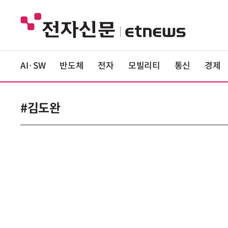
AI·SW
반도체
전자
모빌리티
통신
경제
#김도완