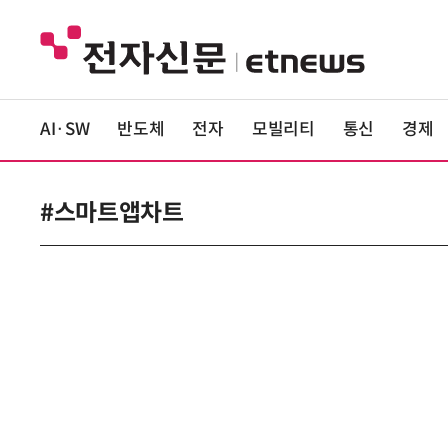
AI·SW
반도체
전자
모빌리티
통신
경제
#스마트앱차트