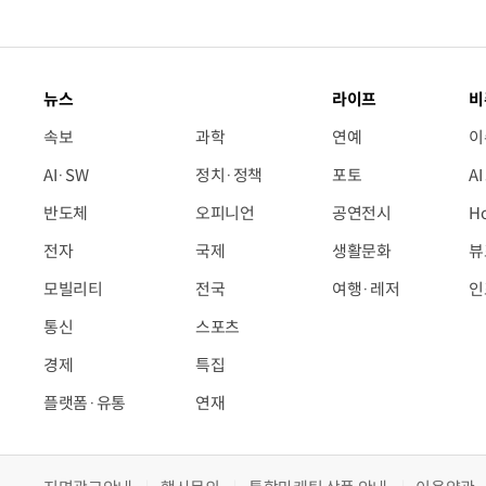
뉴스
라이프
비
속보
과학
연예
이
AI·SW
정치·정책
포토
A
반도체
오피니언
공연전시
H
전자
국제
생활문화
뷰
모빌리티
전국
여행·레저
인
통신
스포츠
경제
특집
플랫폼·유통
연재