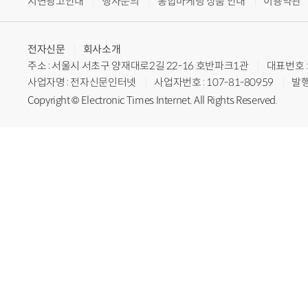
지면광고안내
행사문의
통합마케팅 상품 안내
이용약관
전자신문
회사소개
주소 : 서울시 서초구 양재대로2길 22-16 호반파크1관
대표번호 : 
사업자명 : 전자신문인터넷
사업자번호 : 107-81-80959
발행
Copyright © Electronic Times Internet. All Rights Reserved.