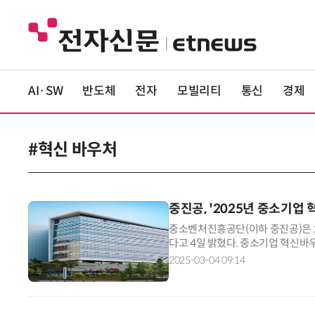
AI·SW
반도체
전자
모빌리티
통신
경제
#혁신 바우처
중진공, '2025년 중소기업
중소벤처진흥공단(이하 중진공)은 
다고 4일 밝혔다. 중소기업 혁신바
도 내에서 맞춤형 서비스를 일괄 지
2025-03-04 09:14