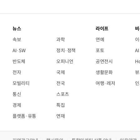
뉴스
라이프
비
속보
과학
연예
이
AI·SW
정치·정책
포토
A
반도체
오피니언
공연전시
H
전자
국제
생활문화
뷰
모빌리티
전국
여행·레저
인
통신
스포츠
경제
특집
플랫폼·유통
연재