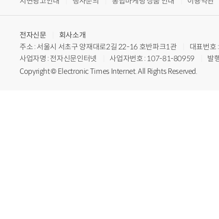
지면광고안내
행사문의
통합마케팅 상품 안내
이용약관
전자신문
회사소개
주소 : 서울시 서초구 양재대로2길 22-16 호반파크1관
대표번호 : 
사업자명 : 전자신문인터넷
사업자번호 : 107-81-80959
발행
Copyright © Electronic Times Internet. All Rights Reserved.