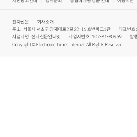
지면광고안내
행사문의
통합마케팅 상품 안내
이용약관
전자신문
회사소개
주소 : 서울시 서초구 양재대로2길 22-16 호반파크1관
대표번호 : 
사업자명 : 전자신문인터넷
사업자번호 : 107-81-80959
발행
Copyright © Electronic Times Internet. All Rights Reserved.