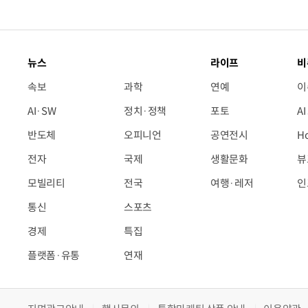
뉴스
라이프
비
속보
과학
연예
이
AI·SW
정치·정책
포토
A
반도체
오피니언
공연전시
H
전자
국제
생활문화
뷰
모빌리티
전국
여행·레저
인
통신
스포츠
경제
특집
플랫폼·유통
연재