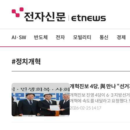
AI·SW
반도체
전자
모빌리티
통신
경제
#정치개혁
개혁진보 4당, 與 만나 “선
개혁진보 진영 4당이 6·3 지방선
개혁에 속도를 내달라고 요청했다.
신당·진보당·기본소득당·사회민주당
2026-02-25 14:17