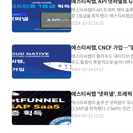
에스티씨랩, API 넷퍼넬로 G
에스티씨랩이 API 트래픽 제어 솔
증 1등급을 획득했다. 에스티씨랩은
수 있는 자격을 얻었다. 또 조달청,
2024-10-31 16:50
에스티씨랩, CNCF 가입…“
에스티씨랩이 클라우드 네이티브 컴
우드 활용이 폭발적으로 늘어나면서
기 위해 멤버십을 취득했다고 설명했다
2024-10-14 14:22
에스티씨랩 '넷퍼넬', 트래픽
에스티씨랩의 솔루션 넷퍼넬이 국내
(CSAP)을 취득했다. CSAP는 
필수 인증 제도다. 이번 CSAP 
2024-09-25 12:25