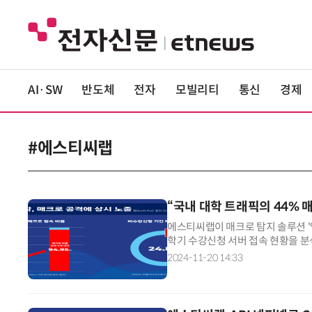
AI·SW
반도체
전자
모빌리티
통신
경제
#에스티씨랩
“국내 대학 트래픽의 44% 
에스티씨랩이 매크로 탐지 솔루션 '엠
학기 수강신청 서버 접속 현황을 분
매크로 탐지 비율 상위 5개 대학은 
2024-11-20 14:33