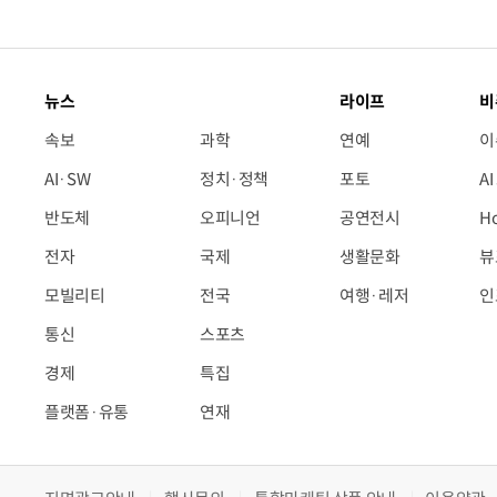
뉴스
라이프
비
속보
과학
연예
이
AI·SW
정치·정책
포토
A
반도체
오피니언
공연전시
H
전자
국제
생활문화
뷰
모빌리티
전국
여행·레저
인
통신
스포츠
경제
특집
플랫폼·유통
연재