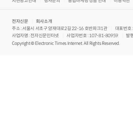
지면광고안내
행사문의
통합마케팅 상품 안내
이용약관
전자신문
회사소개
주소 : 서울시 서초구 양재대로2길 22-16 호반파크1관
대표번호 : 
사업자명 : 전자신문인터넷
사업자번호 : 107-81-80959
발행
Copyright © Electronic Times Internet. All Rights Reserved.