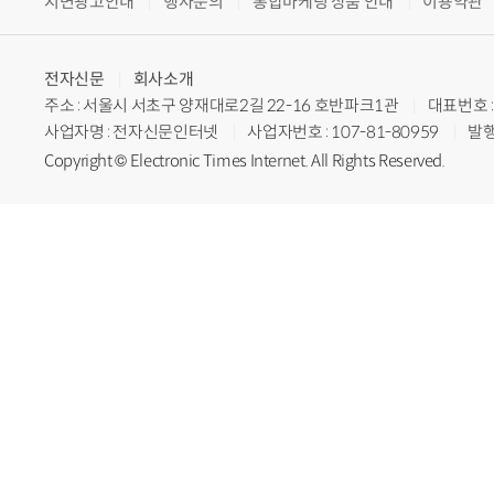
지면광고안내
행사문의
통합마케팅 상품 안내
이용약관
전자신문
회사소개
주소 : 서울시 서초구 양재대로2길 22-16 호반파크1관
대표번호 : 
사업자명 : 전자신문인터넷
사업자번호 : 107-81-80959
발행
Copyright © Electronic Times Internet. All Rights Reserved.