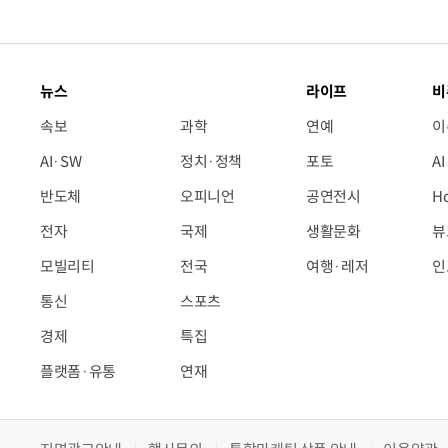
뉴스
라이프
비
속보
과학
연예
이
AI·SW
정치·정책
포토
A
반도체
오피니언
공연전시
H
전자
국제
생활문화
뷰
모빌리티
전국
여행·레저
인
통신
스포츠
경제
특집
플랫폼·유통
연재