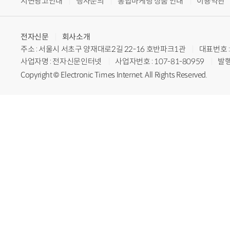
지면광고안내
행사문의
통합마케팅 상품 안내
이용약관
전자신문
회사소개
주소 : 서울시 서초구 양재대로2길 22-16 호반파크1관
대표번호 : 
사업자명 : 전자신문인터넷
사업자번호 : 107-81-80959
발행
Copyright © Electronic Times Internet. All Rights Reserved.