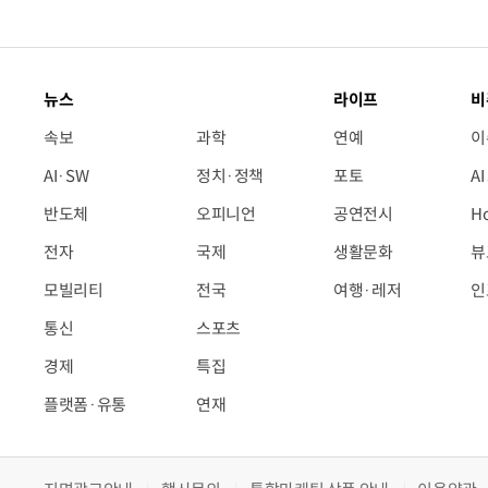
뉴스
라이프
비
속보
과학
연예
이
AI·SW
정치·정책
포토
A
반도체
오피니언
공연전시
H
전자
국제
생활문화
뷰
모빌리티
전국
여행·레저
인
통신
스포츠
경제
특집
플랫폼·유통
연재