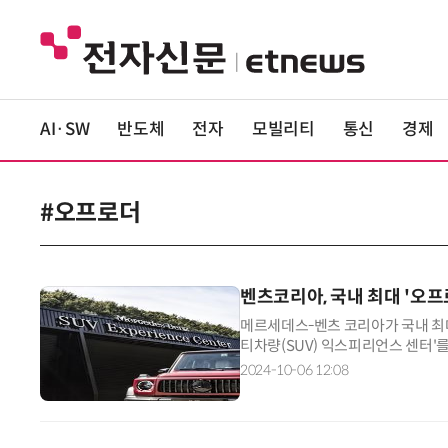
AI·SW
반도체
전자
모빌리티
통신
경제
#오프로더
벤츠코리아, 국내 최대 '오프
메르세데스-벤츠 코리아가 국내 최
티차량(SUV) 익스피리언스 센터'를
드웨이' 인근 부지에 조성됐으며, 
2024-10-06 12:08