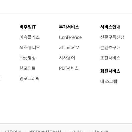
비주얼IT
부가서비스
서비스안내
이슈플러스
Conference
신문구독신청
AI 스튜디오
allshowTV
콘텐츠구매
Hot 영상
시사용어
초판서비스
뷰포인트
PDF서비스
회원서비스
저
인포그래픽
내 스크랩