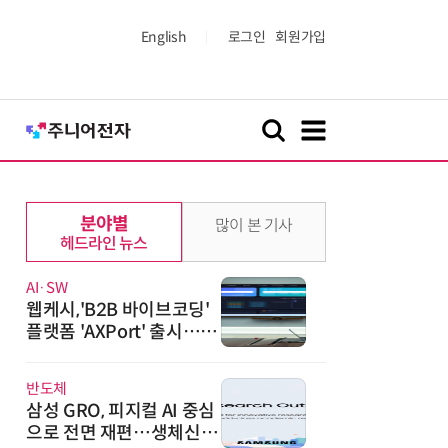
English
로그인
회원가입
분야별
많이 본 기사
헤드라인 뉴스
AI·SW
웹케시,'B2B 바이브코딩'
플랫폼 'AXPort' 출시…A
X 시장 본격 공략
반도체
삼성 GRO, 피지컬 AI 중심
으로 전면 재편…생체신호