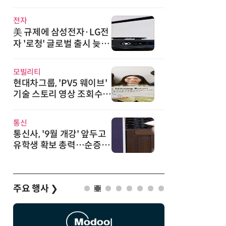
·광기술 신규 도입
전자
美 규제에 삼성전자·LG전
자 '로청' 글로벌 출시 늦춘
다…“공급망 재편부터”
모빌리티
현대차그룹, 'PV5 웨이브'
기술 스토리 영상 조회수 1
000만뷰 돌파
통신
통신사, '9월 개강' 앞두고
유학생 확보 총력…순증 경
쟁 새 격전지
주요 행사
❯