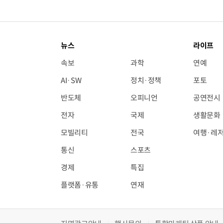
뉴스
라이프
속보
과학
연예
AI·SW
정치·정책
포토
반도체
오피니언
공연전시
전자
국제
생활문화
모빌리티
전국
여행·레
통신
스포츠
경제
특집
플랫폼·유통
연재