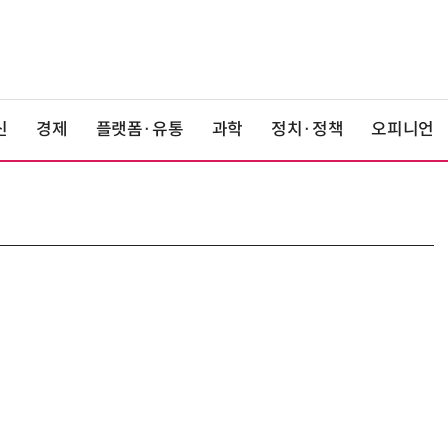
신
경제
플랫폼·유통
과학
정치·정책
오피니언