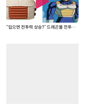
 순간
“입으면 전투력 상승?” 드래곤볼 전투복 닮은 중량조끼