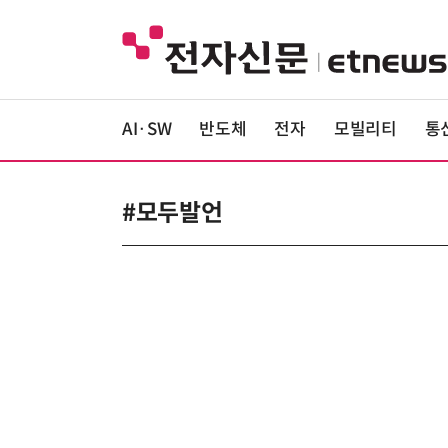
AI·SW
반도체
전자
모빌리티
통
#모두발언