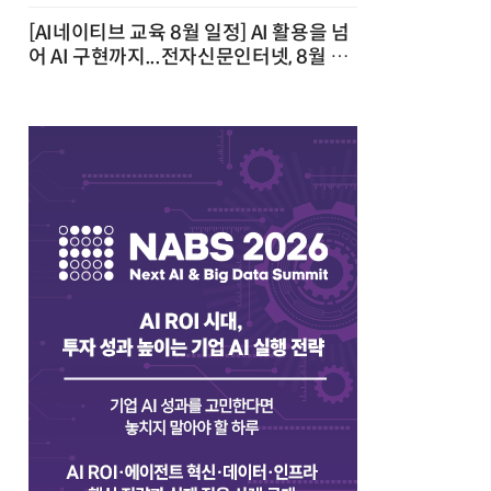
[AI네이티브 교육 8월 일정] AI 활용을 넘
어 AI 구현까지...전자신문인터넷, 8월 실
전 교육·워크숍 개최 발행일 : 2026-07-
23 10:46