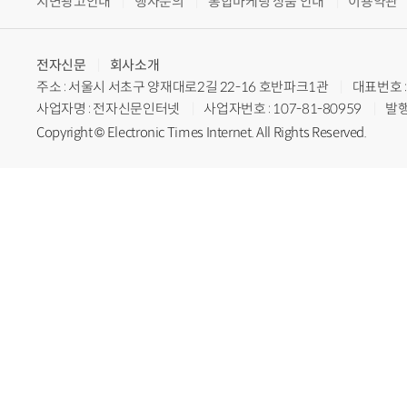
지면광고안내
행사문의
통합마케팅 상품 안내
이용약관
전자신문
회사소개
주소 : 서울시 서초구 양재대로2길 22-16 호반파크1관
대표번호 : 
사업자명 : 전자신문인터넷
사업자번호 : 107-81-80959
발행
Copyright © Electronic Times Internet. All Rights Reserved.