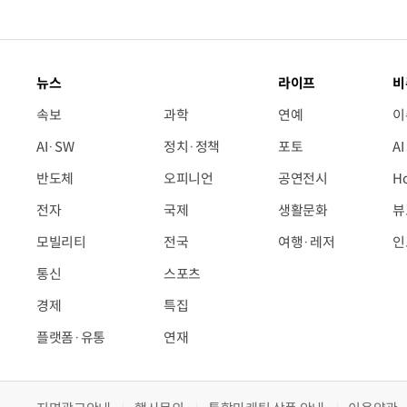
뉴스
라이프
비
속보
과학
연예
이
AI·SW
정치·정책
포토
A
반도체
오피니언
공연전시
H
전자
국제
생활문화
뷰
모빌리티
전국
여행·레저
인
통신
스포츠
경제
특집
플랫폼·유통
연재