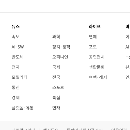
뉴스
라이프
비
속보
과학
연예
이
AI·SW
정치·정책
포토
A
반도체
오피니언
공연전시
H
전자
국제
생활문화
뷰
모빌리티
전국
여행·레저
인
통신
스포츠
경제
특집
플랫폼·유통
연재