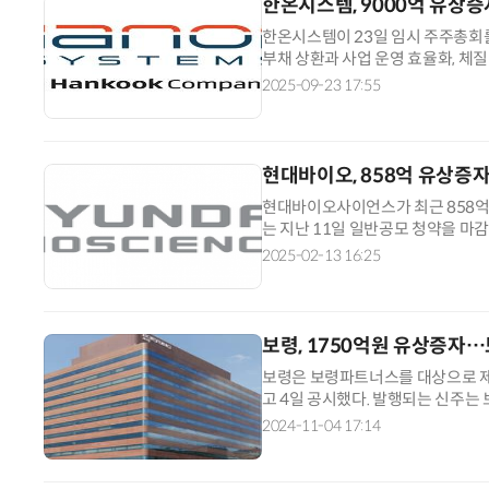
한온시스템, 9000억 유상
한온시스템이 23일 임시 주주총회를
부채 상환과 사업 운영 효율화, 체
주 3억4750만주(기존 발행 주식의 
2025-09-23 17:55
현대바이오, 858억 유상증
현대바이오사이언스가 최근 858억
는 지난 11일 일반공모 청약을 마감
주를 접수했다. 구주주 배정분을 제
2025-02-13 16:25
보령, 1750억원 유상증자
보령은 보령파트너스를 대상으로 제
고 4일 공시했다. 발행되는 신주는 
다. 납입일은 이달 13일이며, 신주
2024-11-04 17:14