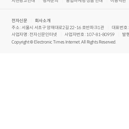
지면광고안내
행사문의
통합마케팅 상품 안내
이용약관
전자신문
회사소개
주소 : 서울시 서초구 양재대로2길 22-16 호반파크1관
대표번호 : 
사업자명 : 전자신문인터넷
사업자번호 : 107-81-80959
발행
Copyright © Electronic Times Internet. All Rights Reserved.