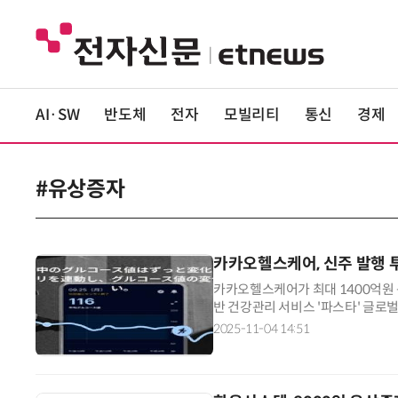
AI·SW
반도체
전자
모빌리티
통신
경제
#유상증자
카카오헬스케어, 신주 발행 
카카오헬스케어가 최대 1400억원 규
반 건강관리 서비스 '파스타' 글로
가 목적이다. 4일 관련업계에 따르
2025-11-04 14:51