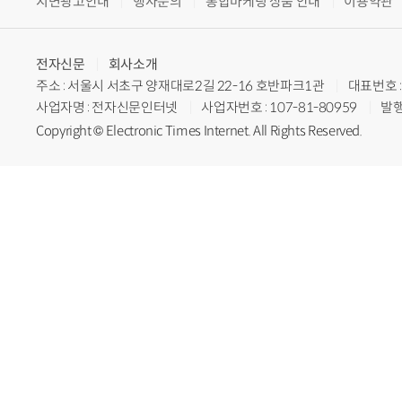
지면광고안내
행사문의
통합마케팅 상품 안내
이용약관
전자신문
회사소개
주소 : 서울시 서초구 양재대로2길 22-16 호반파크1관
대표번호 : 
사업자명 : 전자신문인터넷
사업자번호 : 107-81-80959
발행
Copyright © Electronic Times Internet. All Rights Reserved.