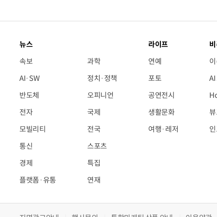
뉴스
라이프
비
속보
과학
연예
이
AI·SW
정치·정책
포토
A
반도체
오피니언
공연전시
H
전자
국제
생활문화
뷰
모빌리티
전국
여행·레저
인
통신
스포츠
경제
특집
플랫폼·유통
연재