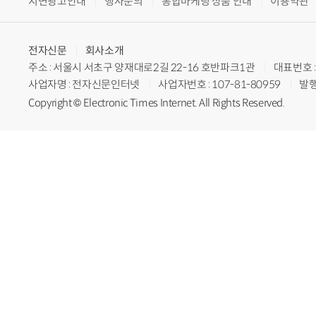
지면광고안내
행사문의
통합마케팅 상품 안내
이용약관
전자신문
회사소개
주소 : 서울시 서초구 양재대로2길 22-16 호반파크1관
대표번호 : 
사업자명 : 전자신문인터넷
사업자번호 : 107-81-80959
발행
Copyright © Electronic Times Internet. All Rights Reserved.