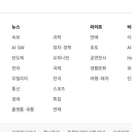
뉴스
라이프
비
속보
과학
연예
이
AI·SW
정치·정책
포토
A
반도체
오피니언
공연전시
H
전자
국제
생활문화
뷰
모빌리티
전국
여행·레저
인
통신
스포츠
경제
특집
플랫폼·유통
연재