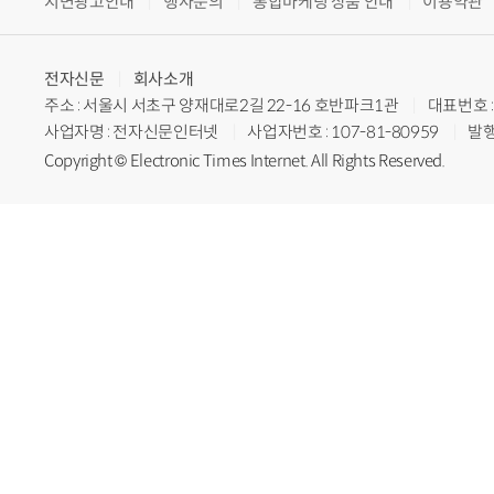
지면광고안내
행사문의
통합마케팅 상품 안내
이용약관
전자신문
회사소개
주소 : 서울시 서초구 양재대로2길 22-16 호반파크1관
대표번호 : 
사업자명 : 전자신문인터넷
사업자번호 : 107-81-80959
발행
Copyright © Electronic Times Internet. All Rights Reserved.