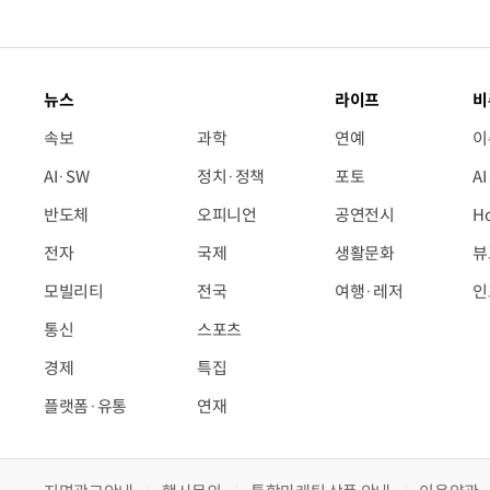
뉴스
라이프
비
속보
과학
연예
이
AI·SW
정치·정책
포토
A
반도체
오피니언
공연전시
H
전자
국제
생활문화
뷰
모빌리티
전국
여행·레저
인
통신
스포츠
경제
특집
플랫폼·유통
연재