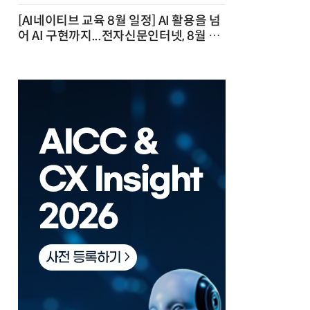
[AI네이티브 교육 8월 일정] AI 활용을 넘
어 AI 구현까지...전자신문인터넷, 8월 실
전 교육·워크숍 개최 발행일 : 2026-07-
23 10:46