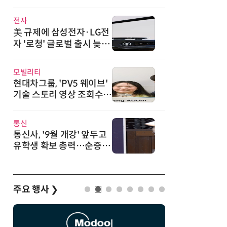
·광기술 신규 도입
전자
美 규제에 삼성전자·LG전
자 '로청' 글로벌 출시 늦춘
다…“공급망 재편부터”
모빌리티
현대차그룹, 'PV5 웨이브'
기술 스토리 영상 조회수 1
000만뷰 돌파
통신
통신사, '9월 개강' 앞두고
유학생 확보 총력…순증 경
쟁 새 격전지
주요 행사
❯