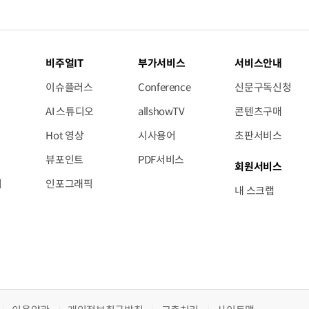
비주얼IT
부가서비스
서비스안내
이슈플러스
Conference
신문구독신청
AI 스튜디오
allshowTV
콘텐츠구매
Hot 영상
시사용어
초판서비스
뷰포인트
PDF서비스
회원서비스
저
인포그래픽
내 스크랩