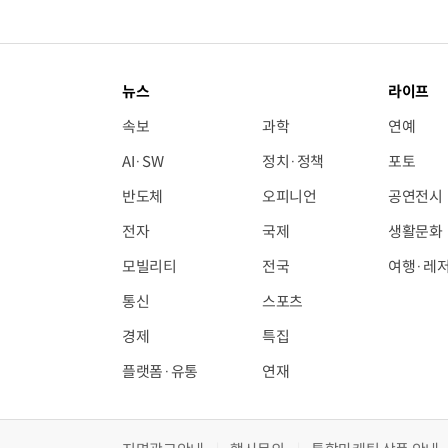
뉴스
라이프
속보
과학
연예
AI·SW
정치·정책
포토
반도체
오피니언
공연전시
전자
국제
생활문화
모빌리티
전국
여행·레
통신
스포츠
경제
특집
플랫폼·유통
연재