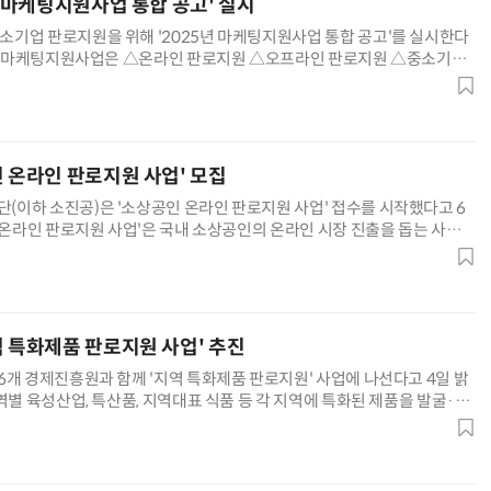
년 마케팅지원사업 통합 공고' 실시
기업 판로지원을 위해 '2025년 마케팅지원사업 통합 공고'를 실시한다
이번 마케팅지원사업은 △온라인 판로지원 △오프라인 판로지원 △중소기업
△공동 A/S 지원 등 총 4개 프로그램으로 구성되며, 사업에 159억
인 온라인 판로지원 사업' 모집
이하 소진공)은 '소상공인 온라인 판로지원 사업' 접수를 시작했다고 6
인 온라인 판로지원 사업'은 국내 소상공인의 온라인 시장 진출을 돕는 사업이
소상공인의 성공적인 온라인 진출을 위해 필요한 기초·심화교육, 나
역 특화제품 판로지원 사업' 추진
6개 경제진흥원과 함께 '지역 특화제품 판로지원' 사업에 나선다고 4일 밝
역별 육성산업, 특산품, 지역대표 식품 등 각 지역에 특화된 제품을 발굴·판
 활성화에 이바지하고자 기획됐다. 2022년부터 진행된 지역