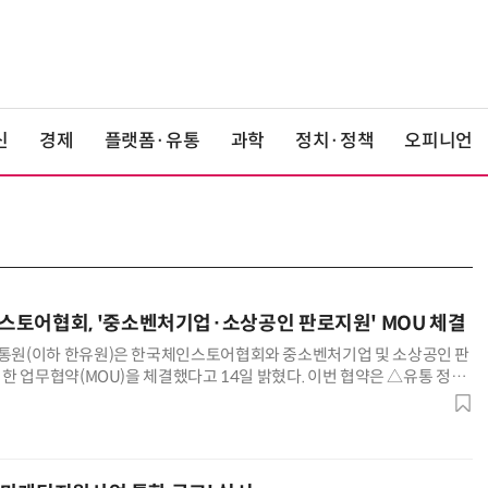
신
경제
플랫폼·유통
과학
정치·정책
오피니언
토어협회, '중소벤처기업·소상공인 판로지원' MOU 체결
원(이하 한유원)은 한국체인스토어협회와 중소벤처기업 및 소상공인 판
한 업무협약(MOU)을 체결했다고 14일 밝혔다. 이번 협약은 △유통 정보
양성 △중소기업·소상공인 대상 판로지원 정책 강화를 골자로 하고 있으며