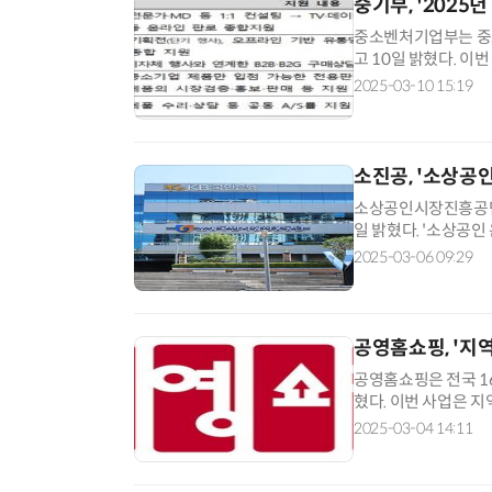
중기부, '2025
중소벤처기업부는 중소
고 10일 밝혔다. 
제품 전용판매장 운영 
2025-03-10 15:19
소진공, '소상공
소상공인시장진흥공단(
일 밝혔다. '소상공
다. 올해 소진공은 
2025-03-06 09:29
공영홈쇼핑, '지
공영홈쇼핑은 전국 1
혔다. 이번 사업은 지
로를 지원해 지역경제
2025-03-04 14:11