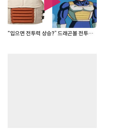
 순간
“입으면 전투력 상승?” 드래곤볼 전투복 닮은 중량조끼