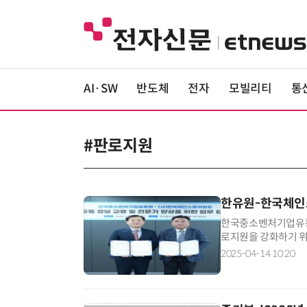
AI·SW
반도체
전자
모빌리티
통
#판로지원
한유원-한국체인스
한국중소벤처기업유통
로지원을 강화하기 위
교류 △유통 전문가 
2025-04-14 10:20