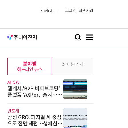
English
로그인
회원가입
분야별
많이 본 기사
헤드라인 뉴스
AI·SW
웹케시,'B2B 바이브코딩'
플랫폼 'AXPort' 출시…A
X 시장 본격 공략
반도체
삼성 GRO, 피지컬 AI 중심
으로 전면 재편…생체신호