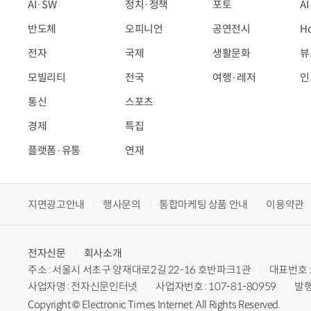
AI·SW
정치·정책
포토
A
반도체
오피니언
공연전시
H
전자
국제
생활문화
뷰
모빌리티
전국
여행·레저
인
통신
스포츠
경제
특집
플랫폼·유통
연재
지면광고안내
행사문의
통합마케팅 상품 안내
이용약관
전자신문
회사소개
주소 : 서울시 서초구 양재대로2길 22-16 호반파크1관
대표번호 : 
사업자명 : 전자신문인터넷
사업자번호 : 107-81-80959
발행
Copyright © Electronic Times Internet. All Rights Reserved.