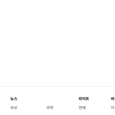
뉴스
라이프
비
속보
과학
연예
이