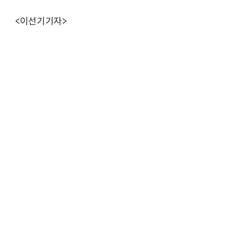
<이선기기자>
AI Native Enterprise를 지원하는 AI Ready Data 플랫폼 활