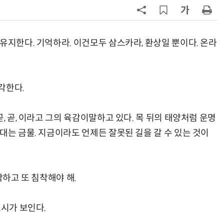
능한 삶 구현해야”
7
[전문가기고]공동주택의 열에너지
지 디자인하라
유지한다. 기억하라. 이건모두 삼스카라, 환상일 뿐이다. 온라
8
[소부장 인사이트] 로봇 두뇌부터 손
발까지…피지컬 AI 연합군 구축해야
각한다.
9
[ET톡] 통관 개편, 또 다른 제재가 되
지 않도록
, 곧, 이라고 그의 육감이말하고 있다. 목 뒤의 태양처럼 운명
10
[김경환 변호사의 IT법] 〈13〉클라우
대는 금물. 지금이라도 언제든 잘못된 길을 갈 수 있는 것이
드 해킹 사고, '책임 공유'를 넘어 '기
본 보안 의무'로
착하고 또 침착해야 해.
표시가 보인다.