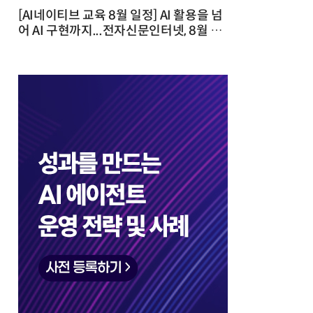
[AI네이티브 교육 8월 일정] AI 활용을 넘
어 AI 구현까지...전자신문인터넷, 8월 실
전 교육·워크숍 개최 발행일 : 2026-07-
23 10:46