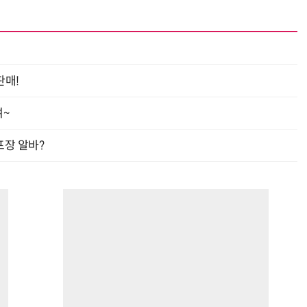
판매!
여~
프장 알바?