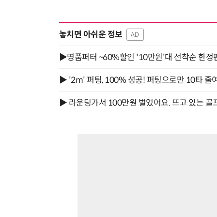
놓치면 아쉬운 정보
AD
▶명품퍼터 ~60%할인 '10만원'대 선착순 한정
▶ '2m' 퍼팅, 100% 성공! 퍼팅으로만 10타 줄
▶ 라운딩가서 100만원 벌었어요. 뜨고 있는 골