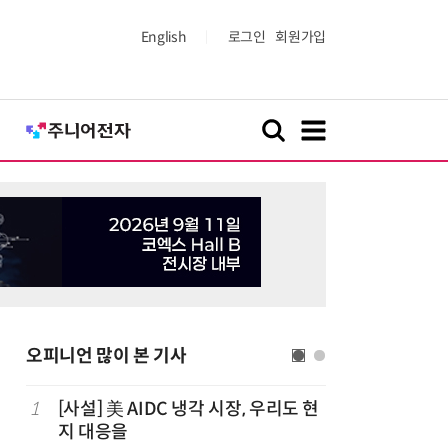
English
로그인
회원가입
오피니언 많이 본 기사
1
[사설] 美 AIDC 냉각 시장, 우리도 현
6
[人사이트
지 대응을
더 “진정