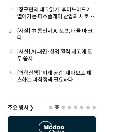
능한 삶 
까
2
[정구민의 테크읽기] 휴머노이드가
7
[전문가
열어가는 디스플레이 산업의 새로운
지 디자
기회
3
[사설] 中 통신사 AI 토큰, 배울 바 크
8
[소부장 
다
발까지…피
4
[사설] AI 패권·산업 활력 제고에 모
9
[ET톡] 
두 쏟자
지 않도록
5
[과학산책] '미래 공간' 내다보고 패
10
[김경환 
스하는 과학정책 필요하다
드 해킹 사
본 보안 
주요 행사
❯