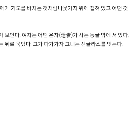
신에게 기도를 바치는 것처럼나뭇가지 위에 접혀 있고 어떤 것
 보인다. 여자는 어떤 은자(隱者)가 사는 동굴 밖에 서 있다.
AI Native Enterprise를 지원하는 AI Ready Data 플랫폼 활용 전략
AI 시대의 옵저버빌리티: GPU·LLM 모니터링부터 AI 기반 장애 대응까지
는 뒤로 묶었다. 그가 다가가자 그녀는 선글라스를 벗는다.