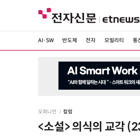
AI·SW
반도체
전자
모빌리티
통
오피니언
칼럼
<소설> 의식의 교각 (2