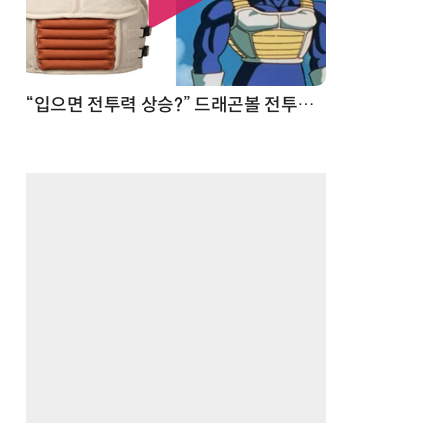
 순간
“입으면 전투력 상승?” 드래곤볼 전투복 닮은 중량조끼