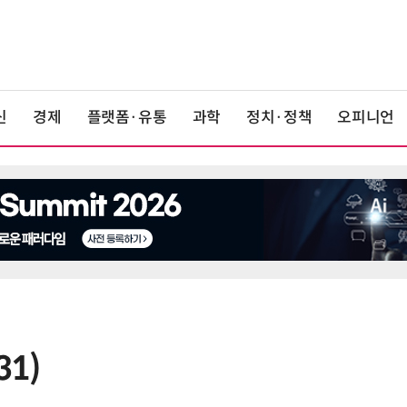
신
경제
플랫폼·유통
과학
정치·정책
오피니언
31)
6
[人사이트] 신애라 교원 웰스 앰배서
더 “진정한 웰니스는 균형…지속 가