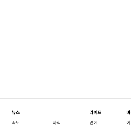
뉴스
라이프
비
속보
과학
연예
이