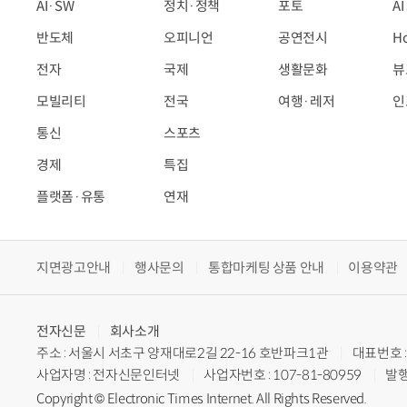
AI·SW
정치·정책
포토
A
반도체
오피니언
공연전시
H
전자
국제
생활문화
뷰
모빌리티
전국
여행·레저
인
통신
스포츠
경제
특집
플랫폼·유통
연재
지면광고안내
행사문의
통합마케팅 상품 안내
이용약관
전자신문
회사소개
주소 : 서울시 서초구 양재대로2길 22-16 호반파크1관
대표번호 : 
사업자명 : 전자신문인터넷
사업자번호 : 107-81-80959
발행
Copyright © Electronic Times Internet. All Rights Reserved.