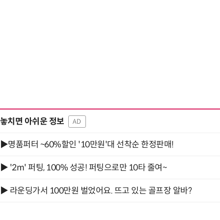
놓치면 아쉬운 정보
AD
▶명품퍼터 ~60%할인 '10만원'대 선착순 한정판매!
▶ '2m' 퍼팅, 100% 성공! 퍼팅으로만 10타 줄여~
▶ 라운딩가서 100만원 벌었어요. 뜨고 있는 골프장 알바?