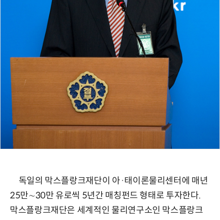
독일의 막스플랑크재단이 아·태이론물리센터에 매년
25만∼30만 유로씩 5년간 매칭펀드 형태로 투자한다.
막스플랑크재단은 세계적인 물리연구소인 막스플랑크