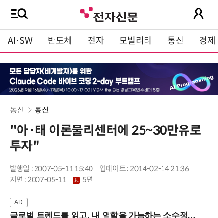
AI·SW
반도체
전자
모빌리티
통신
경제
통신
통신
"아·태 이론물리센터에 25~30만유로
투자"
발행일 : 2007-05-11 15:40
업데이트 : 2014-02-14 21:36
지면 :
2007-05-11
5면
글로벌 트렌드를 읽고, 내 역할을 가늠하는 소수정예 실습 워크숍 (8/28 신논현역)