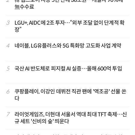
2
韓 앱스토어 시장 5년 만에 38조원…개발자 90%에
無수수료
3
LGU+, AIDC에 2조 투자…“외부 조달 없이 단계적 확
장”
4
네이블, LG유플러스와 5G 특화망 고도화 사업 계약
5
국산 AI 반도체로 피지컬 AI 실증…올해 600억 투입
6
쿠팡플레이, 이강인 데뷔전 직관 팬에 '역조공' 선물 쏜
다
7
라이엇게임즈, 더현대 서울서 역대 최대 TFT 축제…신
규 세트 '신비의 숲' 띄운다