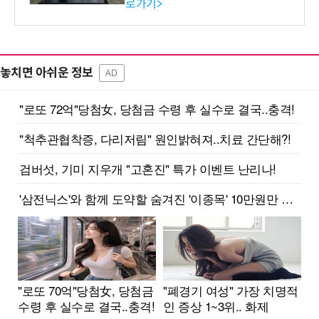
로가기>
-바이오 해외 진출 교두보 확
보
놓치면 아쉬운 정보
AD