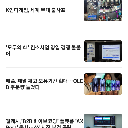
K인디게임, 세계 무대 출사표
'모두의 AI' 컨소시엄 영입 경쟁 불붙
어
애플, 패널 재고 보유기간 확대…OLE
D 주문량 늘었다
웹케시,'B2B 바이브코딩' 플랫폼 'AX
Port' 출시…AX 시장 본격 공략