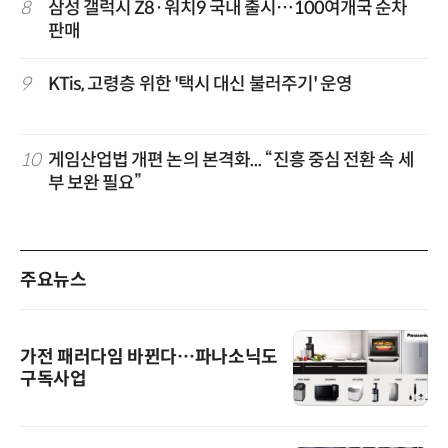
8
삼성 갤럭시 Z8·워치9 국내 출시…100여개국 순차
판매
9
KTis, 고령층 위한 '택시 대신 불러주기' 운영
10
게임산업법 개편 논의 본격화... “진흥 중심 전환 속 세
부 보완 필요”
주요뉴스
가전 패러다임 바뀐다…파나소닉도
구독사업