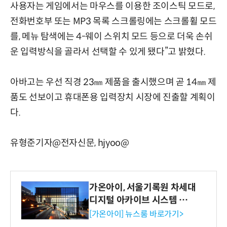
사용자는 게임에서는 마우스를 이용한 조이스틱 모드로,
전화번호부 또는 MP3 목록 스크롤링에는 스크롤휠 모드
를, 메뉴 탐색에는 4-웨이 스위치 모드 등으로 더욱 손쉬
운 입력방식을 골라서 선택할 수 있게 됐다”고 밝혔다.
아바고는 우선 직경 23㎜ 제품을 출시했으며 곧 14㎜ 제
품도 선보이고 휴대폰용 입력장치 시장에 진출할 계획이
다.
유형준기자@전자신문, hjyoo@
가온아이, 서울기록원 차세대
디지털 아카이브 시스템 구축
수행
[가온아이] 뉴스룸 바로가기>