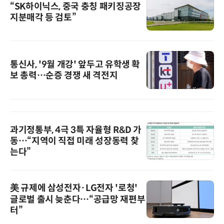
“SK하이닉스, 중국 충칭 패키징공장
지분매각 등 검토”
통신사, '9월 개강' 앞두고 유학생 확
보 총력…순증 경쟁 새 격전지
과기정통부, 4극 3특 자율형 R&D 가
동…“지역이 직접 미래 성장동력 찾
는다”
美 규제에 삼성전자·LG전자 '로청'
글로벌 출시 늦춘다…“공급망 재편부
터”