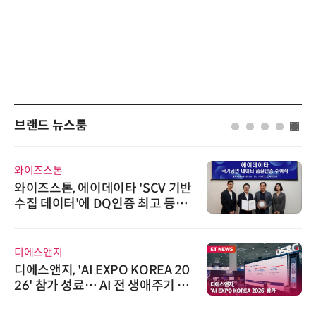
브랜드 뉴스룸
와이즈스톤
와이즈스톤, 에이데이타 'SCV 기반
수집 데이터'에 DQ인증 최고 등급
수여
디에스앤지
디에스앤지, 'AI EXPO KOREA 20
26' 참가 성료… AI 전 생애주기 아
우르는 통합 솔루션 선봬