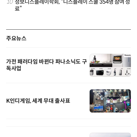
10
정보디스플레이학회, “디스플레이 스쿨 354명 참여 성
료”
주요뉴스
가전 패러다임 바뀐다 파나소닉도 구
독사업
K인디게임, 세계 무대 출사표