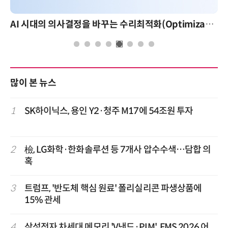
AI 시대의 의사결정을 바꾸는 수리최적화(Optimization): 실제 산업 적용 사례와 활용 전략
많이 본 뉴스
1
SK하이닉스, 용인 Y2·청주 M17에 54조원 투자
2
檢, LG화학·한화솔루션 등 7개사 압수수색…담합 의
혹
3
트럼프, '반도체 핵심 원료' 폴리실리콘 파생상품에
15% 관세
4
삼성전자 차세대 메모리 'V낸드·PIM', FMS 2026 어