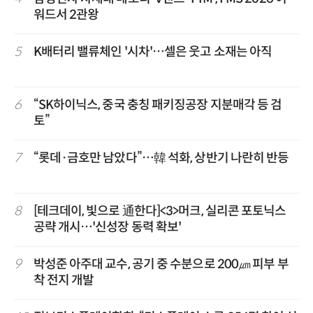
워드서 2관왕
5
K배터리 밸류체인 '시차'…셀은 웃고 소재는 아직
6
“SK하이닉스, 중국 충칭 패키징공장 지분매각 등 검
토”
7
“롯데·금호만 남았다”…韓 석화, 상반기 나란히 반등
8
[테크데이, 빛으로 通한다]<3>머크, 실리콘 포토닉스
공략 개시…'신성장 동력 확보'
9
박성준 아주대 교수, 공기 중 수분으로 200㎛ 피부 부
착 전지 개발