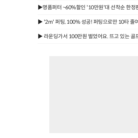
▶명품퍼터 ~60%할인 '10만원'대 선착순 한정
▶ '2m' 퍼팅, 100% 성공! 퍼팅으로만 10타 줄
▶ 라운딩가서 100만원 벌었어요. 뜨고 있는 골