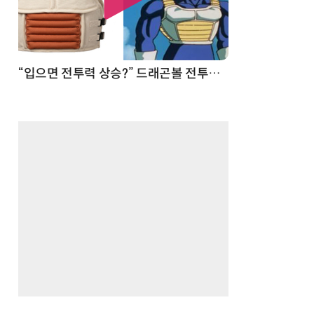
 순간
“입으면 전투력 상승?” 드래곤볼 전투복 닮은 중량조끼