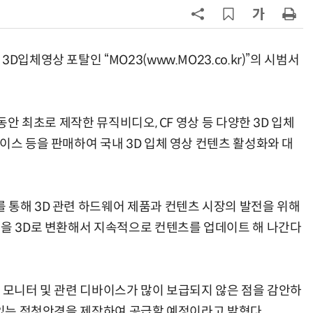
7
韓 앱스토어 시장 5년 만에 38조
원…개발자 90%에 無수수료
입체영상 포탈인 “MO23(www.MO23.co.kr)”의 시범서
8
LGU+, AIDC에 2조 투자…“외부 조
.
달 없이 단계적 확장”
동안 최초로 제작한 뮤직비디오, CF 영상 등 다양한 3D 입체
9
국산 AI 반도체로 피지컬 AI 실증…
올해 600억 투입
이스 등을 판매하여 국내 3D 입체 영상 컨텐츠 활성화와 대
10
개인방송 플랫폼, 음악 권리자 보상
'나 몰라라'…실연자·저작권자 사각
지대
 통해 3D 관련 하드웨어 제품과 컨텐츠 시장의 발전을 위해
상을 3D로 변환해서 지속적으로 컨텐츠를 업데이트 해 나간다
PC 모니터 및 관련 디바이스가 많이 보급되지 않은 점을 감안하
수 있는 적청안경을 제작하여 공급할 예정이라고 밝혔다.