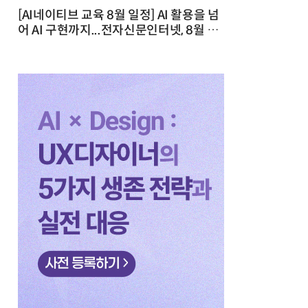
[AI네이티브 교육 8월 일정] AI 활용을 넘
어 AI 구현까지...전자신문인터넷, 8월 실
전 교육·워크숍 개최 발행일 : 2026-07-
23 10:46