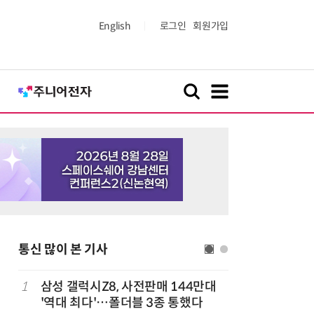
English
로그인
회원가입
통신 많이 본 기사
1
삼성 갤럭시Z8, 사전판매 144만대
6
중고폰 안
'역대 최다'…폴더블 3종 통했다
불안 줄였