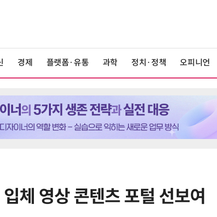
신
경제
플랫폼·유통
과학
정치·정책
오피니언
 입체 영상 콘텐츠 포털 선보여
6
중고폰 안심 인증 50곳 돌파…고객
불안 줄였지만 '홍보 부족' 과제