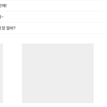
판매!
여~
프장 알바?