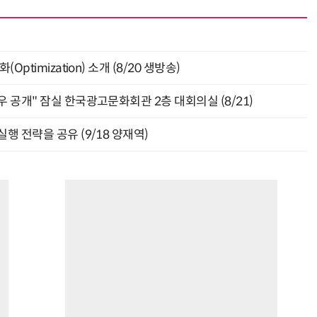
ptimization) 소개 (8/20 생방송)
“계속 쫓아왔다”…도망치던 우크라 민간인 공격한 러 자폭 드론
진정한 우정?…친구 구하려다 둘 다 의자 틈에 목이 낀
 공개" 잠실 한국광고문화회관 2층 대회의실 (8/21)
행 전략을 공유 (9/18 양재역)