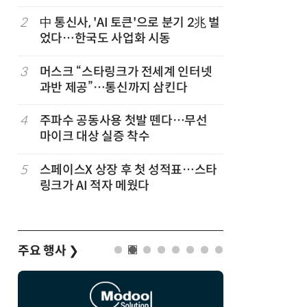
2
中 통신사, 'AI 토큰'으로 분기 2兆 벌
7
韓 앱스토
었다…한국도 사업화 시동
원…개발
3
머스크 “스타링크가 전세계 인터넷
8
LGU+, 
과반 제공”…통신까지 삼킨다
달 없이 
4
주파수 공동사용 첫발 뗀다…무선
9
국산 AI
마이크 대상 실증 착수
올해 60
5
스페이스X 상장 후 첫 성적표…스타
10
개인방송 
링크가 AI 적자 메웠다
'나 몰라
지대
주요 행사
❯