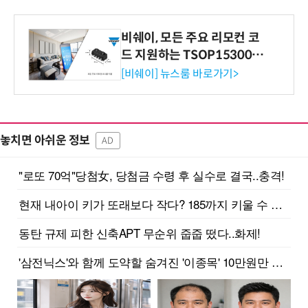
비쉐이, 모든 주요 리모컨 코
드 지원하는 TSOP15300 시
리즈 IR 수신기 출시
[비쉐이] 뉴스룸 바로가기>
놓치면 아쉬운 정보
AD