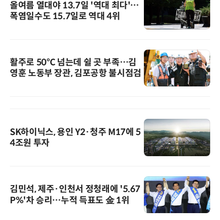
올여름 열대야 13.7일 '역대 최다'…
폭염일수도 15.7일로 역대 4위
활주로 50℃ 넘는데 쉴 곳 부족…김
영훈 노동부 장관, 김포공항 불시점검
SK하이닉스, 용인 Y2·청주 M17에 5
4조원 투자
김민석, 제주·인천서 정청래에 '5.67
P%'차 승리…누적 득표도 金 1위