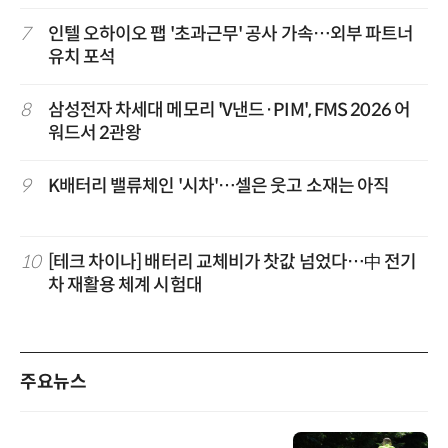
7
인텔 오하이오 팹 '초과근무' 공사 가속…외부 파트너
유치 포석
8
삼성전자 차세대 메모리 'V낸드·PIM', FMS 2026 어
워드서 2관왕
9
K배터리 밸류체인 '시차'…셀은 웃고 소재는 아직
10
[테크 차이나] 배터리 교체비가 찻값 넘었다…中 전기
차 재활용 체계 시험대
주요뉴스