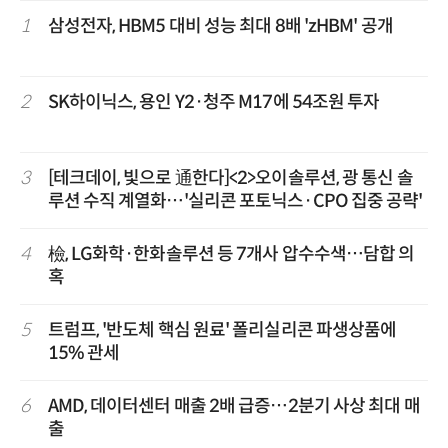
1
삼성전자, HBM5 대비 성능 최대 8배 'zHBM' 공개
2
SK하이닉스, 용인 Y2·청주 M17에 54조원 투자
3
[테크데이, 빛으로 通한다]<2>오이솔루션, 광 통신 솔
루션 수직 계열화…'실리콘 포토닉스·CPO 집중 공략'
4
檢, LG화학·한화솔루션 등 7개사 압수수색…담합 의
혹
5
트럼프, '반도체 핵심 원료' 폴리실리콘 파생상품에
15% 관세
6
AMD, 데이터센터 매출 2배 급증…2분기 사상 최대 매
출