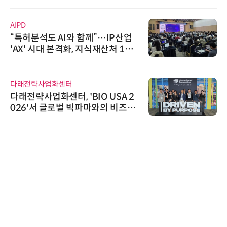
IPD
인아
“특허분석도 AI와 함께”…IP산업
'자
'AX' 시대 본격화, 지식재산처 1호
인아
AI IP데이터분석사 탄생
어 
다래전략사업화센터
슈퍼
다래전략사업화센터, 'BIO USA 2
슈퍼
026'서 글로벌 빅파마와의 비즈니
oo
스 미팅 지원…K-바이오 해외 진출
교두보 확보
노보
노보
난제
기