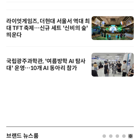
라이엇게임즈, 더현대 서울서 역대 최
대 TFT 축제…신규 세트 '신비의 숲'
띄운다
국립광주과학관, '여름방학 AI 탐사
대' 운영…10개 AI 동아리 참가
브랜드 뉴스룸