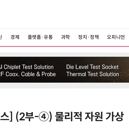
신
경제
플랫폼·유통
과학
정치·정책
오피니언
스] (2부-④) 물리적 자원 가상
6
5대 은행 회수불능 '추정손실' 1조
2109억원 …7년 만에 최대