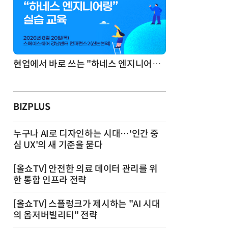
기반 정리·리서치·보고 자동화
현업에서 바로 쓰는 "하네스 엔지니어링" 실습 교육
BIZPLUS
누구나 AI로 디자인하는 시대…'인간 중
심 UX'의 새 기준을 묻다
[올쇼TV] 안전한 의료 데이터 관리를 위
한 통합 인프라 전략
[올쇼TV] 스플렁크가 제시하는 "AI 시대
의 옵저버빌리티" 전략