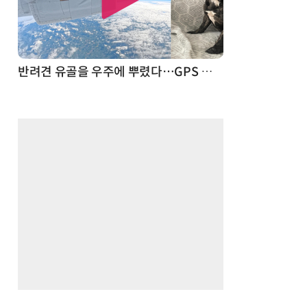
드론
반려견 유골을 우주에 뿌렸다…GPS 추적기로 회수까지 성공