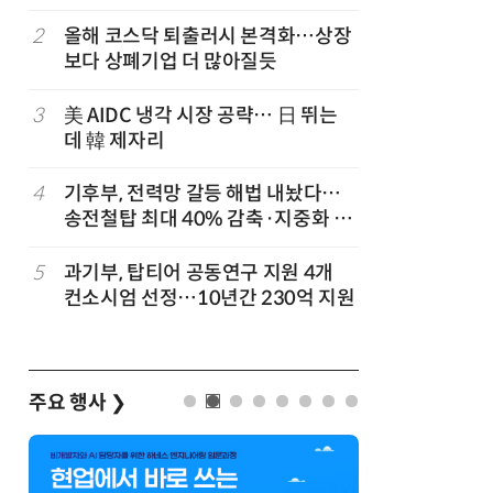
2
올해 코스닥 퇴출러시 본격화…상장
7
호남권 반
보다 상폐기업 더 많아질듯
정부·지
'2030년
3
美 AIDC 냉각 시장 공략… 日 뛰는
8
단독
관세
데 韓 제자리
'로켓직구
빚나
4
기후부, 전력망 갈등 해법 내놨다…
9
TSMC 
송전철탑 최대 40% 감축·지중화 확
반도체 제
대
5
과기부, 탑티어 공동연구 지원 4개
10
檢, LG
컨소시엄 선정…10년간 230억 지원
수수색…
주요 행사
❯