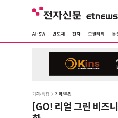
AI·SW
반도체
전자
모빌리티
통
기획/특집
기획/특집
[GO! 리얼 그린 비즈니