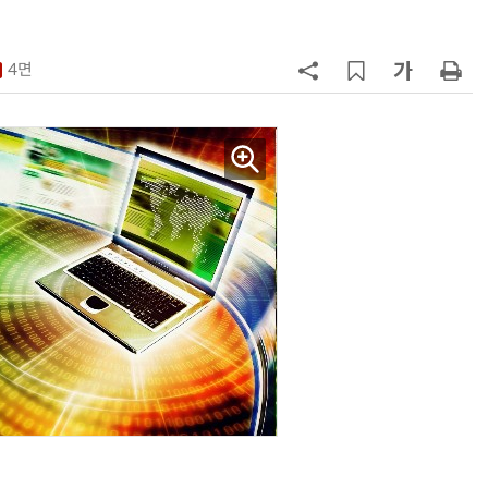
7
호남권 반도체 유례없는 '속도전'…
정부·지자체·기관·기업 원팀으로
4면
'2030년 6월 양산' 목표
8
단독
관세청 새 통관플랫폼서 쿠팡
'로켓직구' 배제 위기…서비스 차질
빚나
9
TSMC 핵심 패키징 외주 확대…AI
반도체 제조 병목 해소 기대
10
檢, LG화학·한화솔루션 등 7개사 압
수수색…담합 의혹