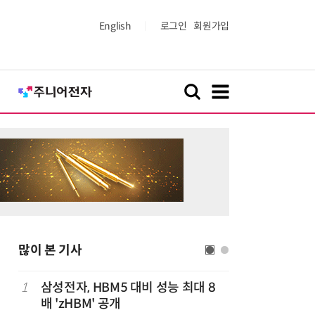
English
로그인
회원가입
많이 본 기사
1
삼성전자, HBM5 대비 성능 최대 8
6
5대 은행
배 'zHBM' 공개
2109억