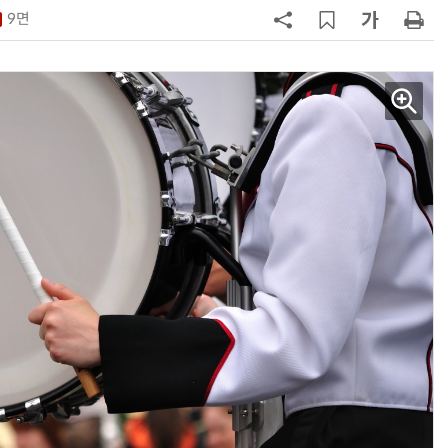
'2030년 6월 양산' 목표
9면
7
1000원 커피·45㎝ 피자…트레이
더스 'T-카페', 이마트 첫 입점
8
中 통신사, 'AI 토큰'으로 분기 2兆 
었다…한국도 사업화 시동
9
기후부, 전력망 갈등 해법 내놨다…
송전철탑 최대 40% 감축·지중화 확
대
10
산업부, 한화오션·에코프로비엠 등
5개사 '슈퍼 을(乙)' 선정