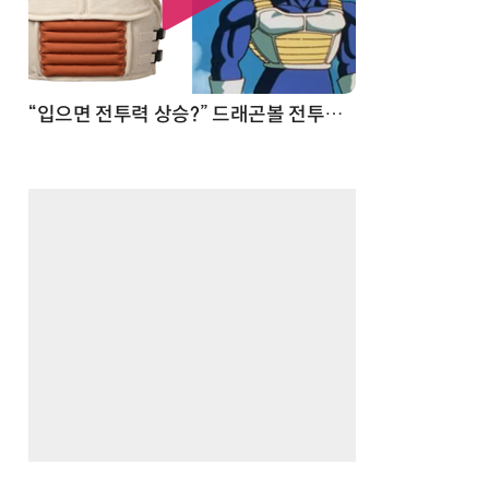
 순간
“입으면 전투력 상승?” 드래곤볼 전투복 닮은 중량조끼