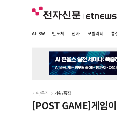
AI·SW
반도체
전자
모빌리티
통
기획/특집
기획/특집
[POST GAME]게임