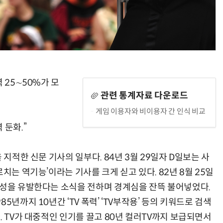
AI Native Enterprise를 지원하는 AI Ready Data 플랫폼 활용 전략
AI 시대의 옵저버빌리티: GPU·LLM 모니터링부터 AI 기반 장애 대응까지
 25∼50%가 모
관련 통계자료 다운로드
게임 이용자와 비이용자 간 인식 비교
 둔화.”
 지적한 신문 기사의 일부다. 84년 3월 29일자 D일보는 사
치는 역기능’이라는 기사를 크게 싣고 있다. 82년 8월 25일
격성을 유발한다는 소식을 전하며 경계심을 잔뜩 불어넣었다.
5년까지 10년간 ‘TV 폭력’ ‘TV부작용’ 등의 키워드로 검색
. TV가 대중적인 인기를 끌고 80년 컬러TV까지 보급되면서