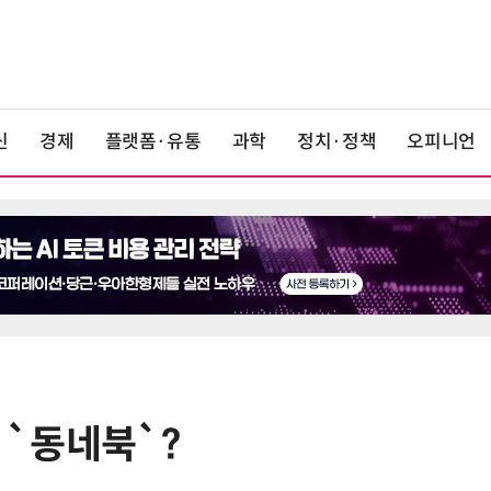
신
경제
플랫폼·유통
과학
정치·정책
오피니언
이 `동네북`?
6
호남권 반도체 유례없는 '속도전'…
정부·지자체·기관·기업 원팀으로