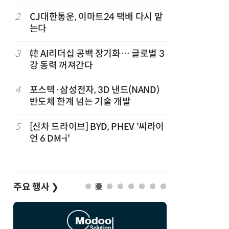
'2030년
2
CJ대한통운, 이마트24 택배 다시 맡
7
1000원
는다
더스 'T-
벌
3
韓 AI리더십 공백 장기화… 글로벌 3
8
中 통신사,
강 동력 꺼져간다
었다…한
4
포스텍·삼성전자, 3D 낸드(NAND)
9
기후부, 
반도체 한계 넘는 기술 개발
송전철탑 
대
5
[신차 드라이브] BYD, PHEV '씨라이
10
산업부,
언 6 DM-i'
5개사 '슈
주요 행사
❯