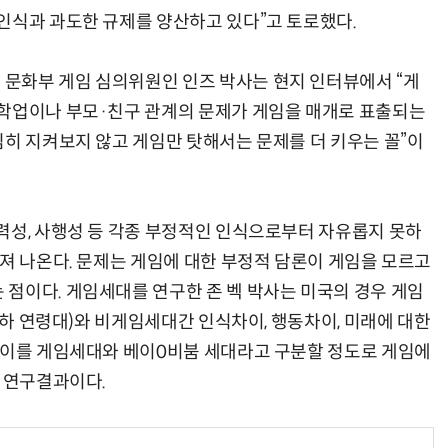
인식과 과도한 규제를 양산하고 있다”고 토로했다.
문화부 게임 심의위원인 인즈 박사는 현지 인터뷰에서 “게
“계속 쫓아왔다”…도망치던 우크라 민간인 공격한 러 자폭 드론
진정한 우정?…친구 구하려다 둘 다 의자 틈에 목이 낀
 학업이나 부모·친구 관계의 문제가 게임을 매개로 표출되는
심히 지켜보지 않고 게임만 탓해서는 문제를 더 키우는 꼴”이
력성, 사행성 등 각종 부정적인 인식으로부터 자유롭지 못하
아져 나온다. 문제는 게임에 대한 부정적 담론이 게임을 모르고
점이다. 게임세대를 연구한 존 벡 박사는 미국의 경우 게임
 이하 연령대)와 비게임세대간 인식차이, 행동차이, 미래에 대한
 이를 게임세대와 베이0비붐 세대라고 구분할 정도로 게임에
의 연구결과이다.