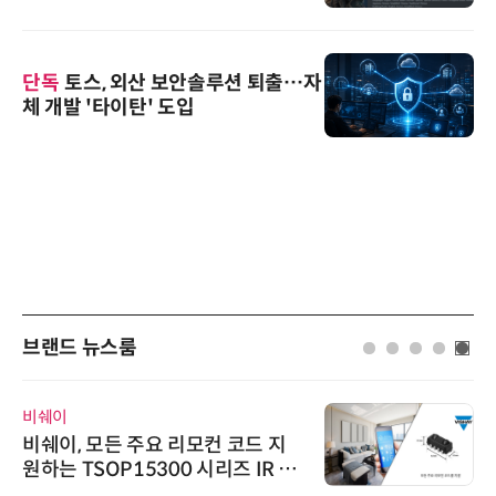
단독
토스, 외산 보안솔루션 퇴출…자
체 개발 '타이탄' 도입
브랜드 뉴스룸
비쉐이
비쉐이, 모든 주요 리모컨 코드 지
원하는 TSOP15300 시리즈 IR 수
신기 출시