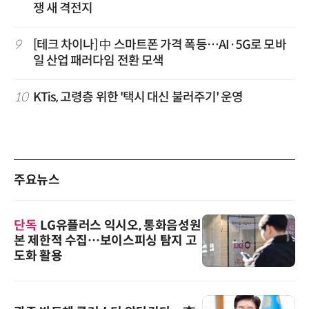
쟁 새 격전지
9
[테크 차이나] 中 스마트폰 가격 폭등…AI·5G로 모바
일 산업 패러다임 전환 모색
10
KTis, 고령층 위한 '택시 대신 불러주기' 운영
주요뉴스
단독
LG유플러스 익시오, 통화음성원
본 제한적 수집…보이스피싱 탐지 고
도화 활용