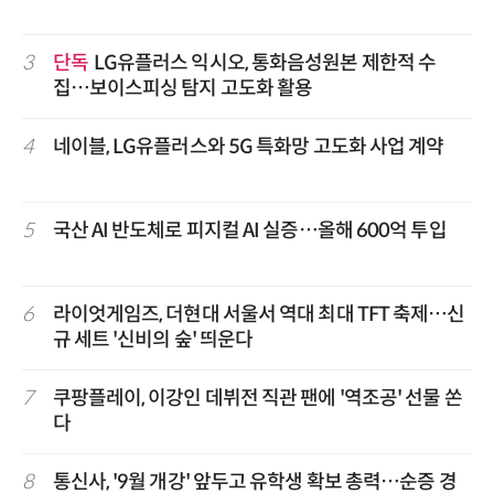
3
단독
LG유플러스 익시오, 통화음성원본 제한적 수
집…보이스피싱 탐지 고도화 활용
4
네이블, LG유플러스와 5G 특화망 고도화 사업 계약
5
국산 AI 반도체로 피지컬 AI 실증…올해 600억 투입
6
라이엇게임즈, 더현대 서울서 역대 최대 TFT 축제…신
규 세트 '신비의 숲' 띄운다
7
쿠팡플레이, 이강인 데뷔전 직관 팬에 '역조공' 선물 쏜
다
8
통신사, '9월 개강' 앞두고 유학생 확보 총력…순증 경