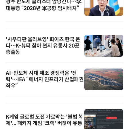
광주 반도체 클러스터 앞당긴다…李
대통령 “2028년 軍공항 임시배치”
'사우디판 올리브영' 화이츠 한국 온
다…K-뷰티 찾아 현지 유통사 20곳
총출동
AI·반도체 시대 제조 경쟁력은 '전
력'…IEA “에너지 인프라가 산업패권
좌우”
K게임 글로벌 도전 가로막는 '불법 복
제'... 패키지 게임 '크랙' 버젓이 유통