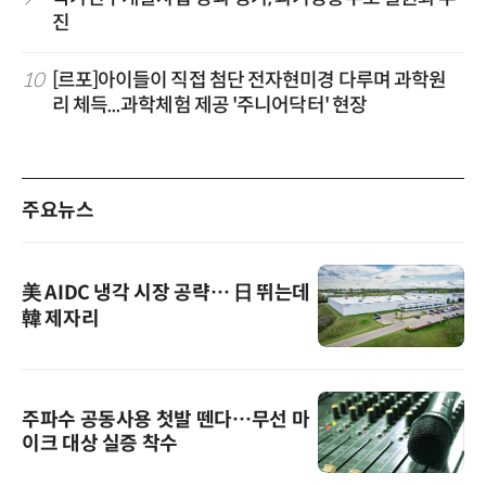
진
10
[르포]아이들이 직접 첨단 전자현미경 다루며 과학원
리 체득...과학체험 제공 '주니어닥터' 현장
주요뉴스
美 AIDC 냉각 시장 공략… 日 뛰는데
韓 제자리
주파수 공동사용 첫발 뗀다…무선 마
이크 대상 실증 착수