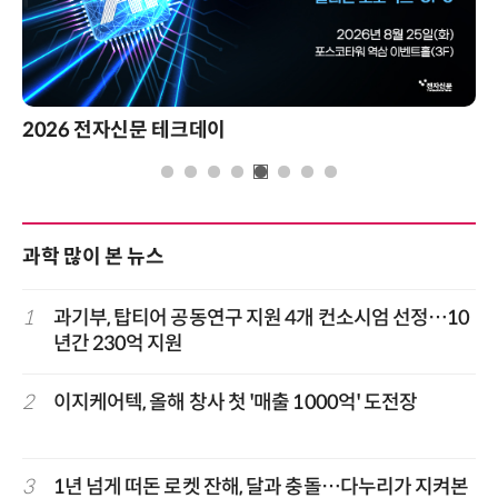
2026 전자신문 테크데이
과학 많이 본 뉴스
1
과기부, 탑티어 공동연구 지원 4개 컨소시엄 선정…10
년간 230억 지원
2
이지케어텍, 올해 창사 첫 '매출 1000억' 도전장
3
1년 넘게 떠돈 로켓 잔해, 달과 충돌…다누리가 지켜본