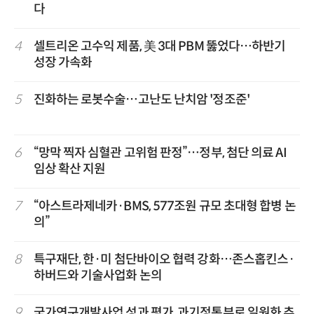
다
4
셀트리온 고수익 제품, 美 3대 PBM 뚫었다…하반기
성장 가속화
5
진화하는 로봇수술…고난도 난치암 '정조준'
6
“망막 찍자 심혈관 고위험 판정”…정부, 첨단 의료 AI
임상 확산 지원
7
“아스트라제네카·BMS, 577조원 규모 초대형 합병 논
의”
8
특구재단, 한·미 첨단바이오 협력 강화…존스홉킨스·
하버드와 기술사업화 논의
9
국가연구개발사업 성과 평가, 과기정통부로 일원화 추