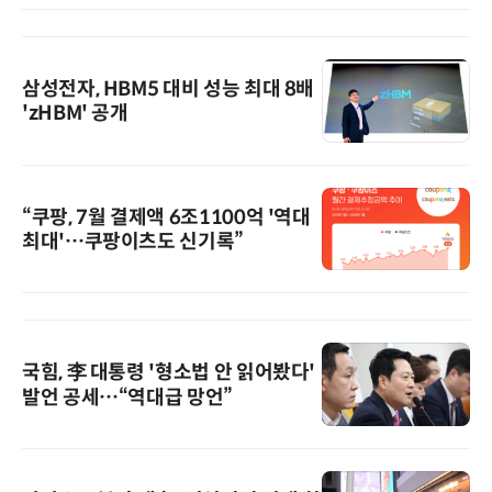
삼성전자, HBM5 대비 성능 최대 8배
'zHBM' 공개
“쿠팡, 7월 결제액 6조1100억 '역대
최대'…쿠팡이츠도 신기록”
국힘, 李 대통령 '형소법 안 읽어봤다'
발언 공세…“역대급 망언”