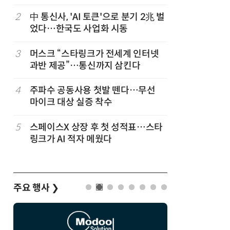
2
中 통신사, 'AI 토큰'으로 분기 2兆 벌
7
韓 앱스토
었다…한국도 사업화 시동
원…개발
3
머스크 “스타링크가 전세계 인터넷
8
LGU+, 
과반 제공”…통신까지 삼킨다
달 없이 
4
주파수 공동사용 첫발 뗀다…무선
9
국산 AI
마이크 대상 실증 착수
올해 60
5
스페이스X 상장 후 첫 성적표…스타
10
개인방송 
링크가 AI 적자 메웠다
'나 몰라
지대
주요 행사
❯