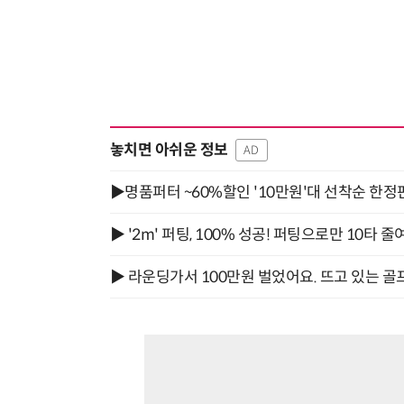
놓치면 아쉬운 정보
AD
▶명품퍼터 ~60%할인 '10만원'대 선착순 한정
▶ '2m' 퍼팅, 100% 성공! 퍼팅으로만 10타 줄
▶ 라운딩가서 100만원 벌었어요. 뜨고 있는 골