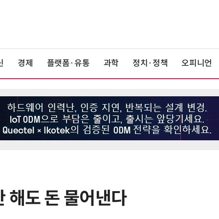
신
경제
플랫폼·유통
과학
정치·정책
오피니언
 해도 돈 물어낸다
6
중고폰 안심 인증 50곳 돌파…고객
불안 줄였지만 '홍보 부족' 과제