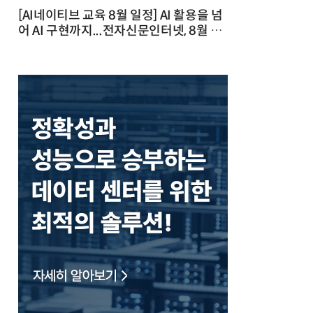
[AI네이티브 교육 8월 일정] AI 활용을 넘
어 AI 구현까지...전자신문인터넷, 8월 실
전 교육·워크숍 개최 발행일 : 2026-07-
23 10:46