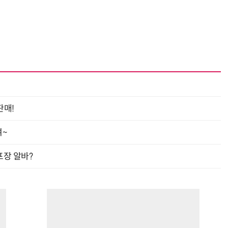
판매!
여~
프장 알바?