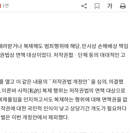
1면
7
韓 앱스토어 시장 5년 만에 38조
원…개발자 90%에 無수수료
8
LGU+, AIDC에 2조 투자…“외부 조
달 없이 단계적 확장”
내려받거나 복제해도 범죄행위에 해당, 민사상 손해배상 책임
9
국산 AI 반도체로 피지컬 AI 실증…
권법상 면책 대상이었다. 저작권협 · 단체 등의 대대적인 고
올해 600억 투입
10
개인방송 플랫폼, 음악 권리자 보상
'나 몰라라'…실연자·저작권자 사각
 열고 이 같은 내용의 `저작권법 개정안`을 심의, 의결했
지대
, 이른바 사적(私的) 복제 행위는 저작권법의 면책 대상으로
복제물임을 인지하고서도 복제하는 행위에 대해 면책권을 없
 저작권에 대한 국민적 인식이 낮고 상당기간 개도가 필요하다
처벌은 이번 개정안에서 제외했다.