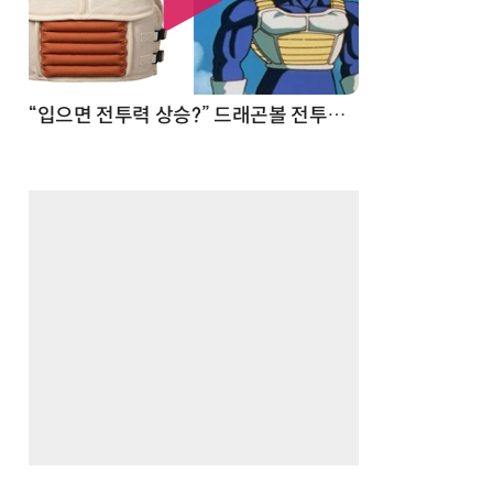
 순간
“입으면 전투력 상승?” 드래곤볼 전투복 닮은 중량조끼