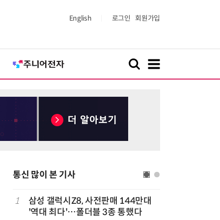
English
로그인
회원가입
통신 많이 본 기사
1
삼성 갤럭시Z8, 사전판매 144만대
6
중고폰 안
'역대 최다'…폴더블 3종 통했다
불안 줄였