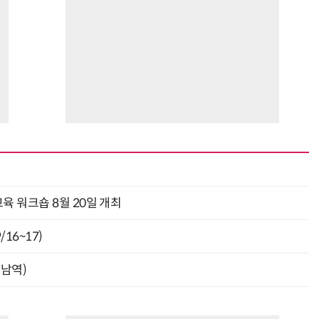
“계속 쫓아왔다”…도망치던 우크라 민간인 공격한 러 자폭 드론
진정한 우정?…친구 구하려다 둘 다 의자 틈에 목이 낀
육 워크숍 8월 20일 개최
16~17)
강남역)