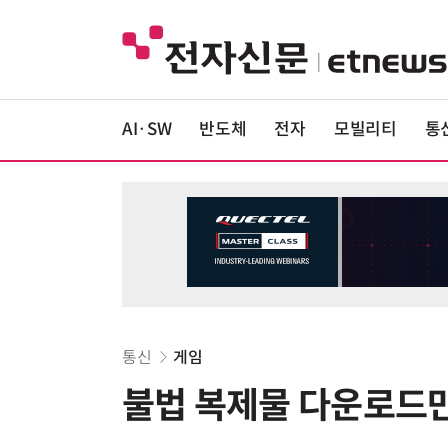
AI·SW
반도체
전자
모빌리티
통
통신
게임
불법 복제물 다운로드만