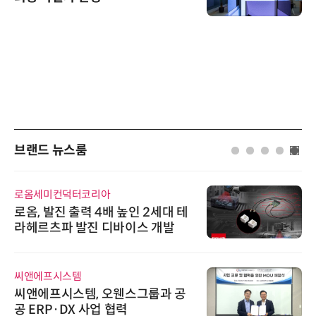
브랜드 뉴스룸
로옴세미컨덕터코리아
로옴, 발진 출력 4배 높인 2세대 테
라헤르츠파 발진 디바이스 개발
씨앤에프시스템
씨앤에프시스템, 오웬스그룹과 공
공 ERP·DX 사업 협력