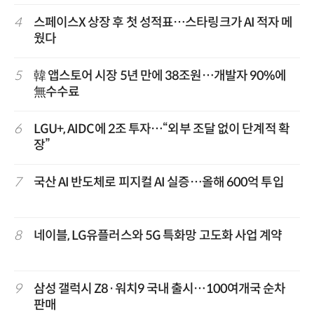
4
스페이스X 상장 후 첫 성적표…스타링크가 AI 적자 메
웠다
5
韓 앱스토어 시장 5년 만에 38조원…개발자 90%에
無수수료
6
LGU+, AIDC에 2조 투자…“외부 조달 없이 단계적 확
장”
7
국산 AI 반도체로 피지컬 AI 실증…올해 600억 투입
8
네이블, LG유플러스와 5G 특화망 고도화 사업 계약
9
삼성 갤럭시 Z8·워치9 국내 출시…100여개국 순차
판매