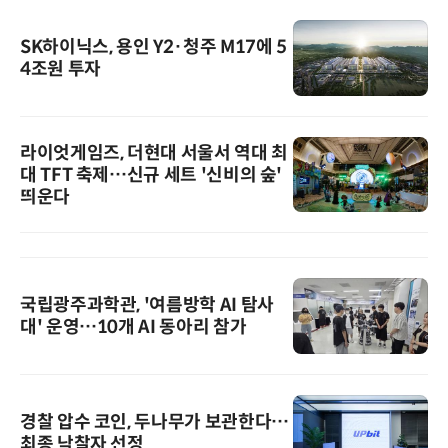
SK하이닉스, 용인 Y2·청주 M17에 5
4조원 투자
라이엇게임즈, 더현대 서울서 역대 최
대 TFT 축제…신규 세트 '신비의 숲'
띄운다
국립광주과학관, '여름방학 AI 탐사
대' 운영…10개 AI 동아리 참가
경찰 압수 코인, 두나무가 보관한다…
최종 낙찰자 선정