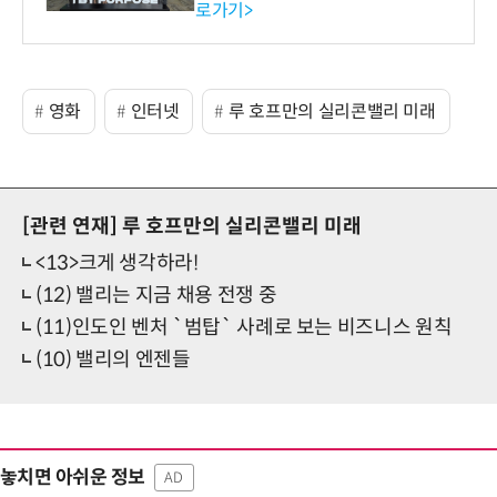
로가기>
-바이오 해외 진출 교두보 확
보
영화
인터넷
루 호프만의 실리콘밸리 미래
[관련 연재]
루 호프만의 실리콘밸리 미래
<13>크게 생각하라!
(12) 밸리는 지금 채용 전쟁 중
(11)인도인 벤처 `범탑` 사례로 보는 비즈니스 원칙
(10) 밸리의 엔젠들
놓치면 아쉬운 정보
AD