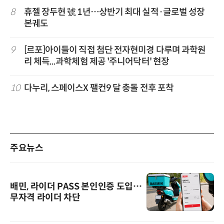
8
휴젤 장두현 號 1년…상반기 최대 실적·글로벌 성장
본궤도
9
[르포]아이들이 직접 첨단 전자현미경 다루며 과학원
리 체득...과학체험 제공 '주니어닥터' 현장
10
다누리, 스페이스X 팰컨9 달 충돌 전후 포착
주요뉴스
배민, 라이더 PASS 본인인증 도입…
무자격 라이더 차단