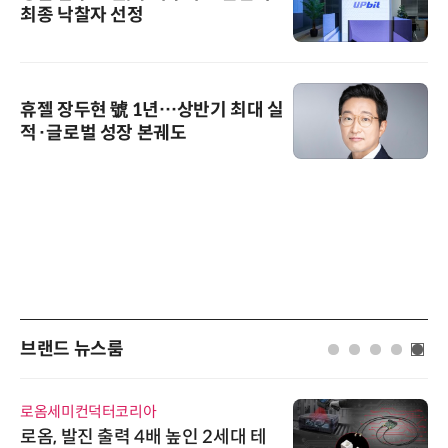
최종 낙찰자 선정
휴젤 장두현 號 1년…상반기 최대 실
적·글로벌 성장 본궤도
브랜드 뉴스룸
로옴세미컨덕터코리아
로옴, 발진 출력 4배 높인 2세대 테