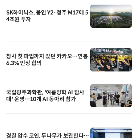
SK하이닉스, 용인 Y2·청주 M17에 5
4조원 투자
창사 첫 파업까지 갔던 카카오…연봉
6.3% 인상 합의
국립광주과학관, '여름방학 AI 탐사
대' 운영…10개 AI 동아리 참가
경찰 압수 코인, 두나무가 보관한다…