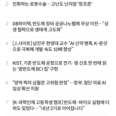
2
진화하는 로봇수술…고난도 난치암 '정조준'
3
DB하이텍, 반도체 장비 공공나노팹에 무상 이전…“상
생 협력으로 생태계 고도화”
4
[人사이트] 남진우 한양대 교수 “AI 신약 병목, K-문샷
으로 극복해 개발 속도 10배 향상”
5
KIST, 기존 반도체 공정으로 전기·빛 신호 한 번에 읽
는 '광반도체 BCI 칩' 구현
6
“망막 찍자 심혈관 고위험 판정”…정부, 첨단 의료 AI
임상 확산 지원
7
[K-과학인재 고등학생 캠프] 반도체·바이오 실험에 더
위도 잊었다… “내년 2기로 이어집니다”