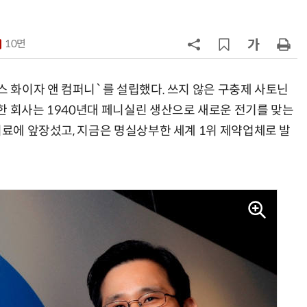
7
AI 반도체가 데이터 변화 맞춰 반
응...KAIST, '카멜레온 AI 반도체' 개
10면
발
8
[포토] KIST 차세대 바이러스 진단
플랫폼 '퓨전 어세이' 개발
스 화이자 앤 컴퍼니`를 설립했다. 쓰지 않은 구충제 사토닌
한 회사는 1940년대 페니실린 생산으로 새로운 전기를 맞는
9
다누리, 스페이스X 팰컨9 달 충돌 전
치료에 앞장섰고, 지금은 명실상부한 세계 1위 제약업체로 발
후 포착
10
[포토] 저온 플라즈마로 녹조 제거