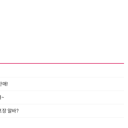
판매!
여~
프장 알바?