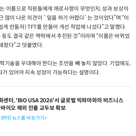
라는 이름으로 직원들에게 애로사항이 무엇인지, 성과 보상이
 많이 나온 의견이 `일을 하기 어렵다`는 것이었다”며 “이
를 보다 쉽게 만들자) TFT를 만들어 개선 작업에 나섰다”고 말했다.
진정한 우정?…친구 구하려다 둘 다 의자 틈에 목이 낀 순간
“입으면 전투력 상승?” 드래곤볼 전투복 닮은 중량조끼
활동 등도 결국 같은 맥락에서 추진된 것”이라며 “이름은 바뀌었
돼왔다”고 덧붙였다.
학기술을 우대해야 한다는 조언을 빼 놓지 않았다. 기업에도,
자가 있어야 지속 성장이 가능하다는 설명이다.
터, 'BIO USA 2026'서 글로벌 빅파마와의 비즈니스
-바이오 해외 진출 교두보 확보
센터] 뉴스룸 바로가기>