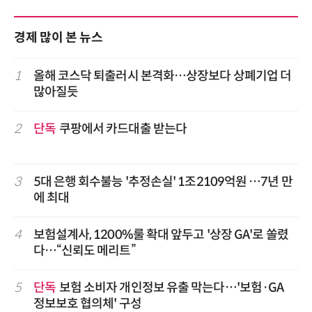
경제 많이 본 뉴스
1
올해 코스닥 퇴출러시 본격화…상장보다 상폐기업 더
많아질듯
2
단독
쿠팡에서 카드대출 받는다
3
5대 은행 회수불능 '추정손실' 1조2109억원 …7년 만
에 최대
4
보험설계사, 1200%룰 확대 앞두고 '상장 GA'로 쏠렸
다…“신뢰도 메리트”
5
단독
보험 소비자 개인정보 유출 막는다…'보험·GA
정보보호 협의체' 구성