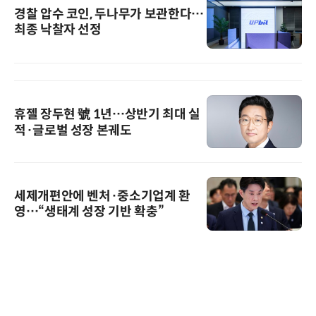
경찰 압수 코인, 두나무가 보관한다…
최종 낙찰자 선정
휴젤 장두현 號 1년…상반기 최대 실
적·글로벌 성장 본궤도
세제개편안에 벤처·중소기업계 환
영…“생태계 성장 기반 확충”