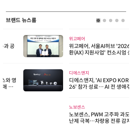
브랜드 뉴스룸
위고페어
위고페어, 서울AI허브 '2026 AI 전
환(AX) 지원사업' 컨소시엄 선정
디에스앤지
디에스앤지, 'AI EXPO KOREA 20
26' 참가 성료… AI 전 생애주기 아
우르는 통합 솔루션 선봬
노보센스
노보센스, PWM 고주파 과도 간섭
난제 극복…차량용 전류 감지 증폭
기