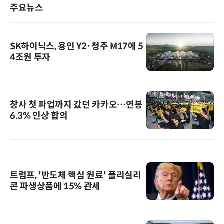
주요뉴스
SK하이닉스, 용인 Y2·청주 M17에 5
4조원 투자
창사 첫 파업까지 갔던 카카오…연봉
6.3% 인상 합의
트럼프, '반도체 핵심 원료' 폴리실리
콘 파생상품에 15% 관세