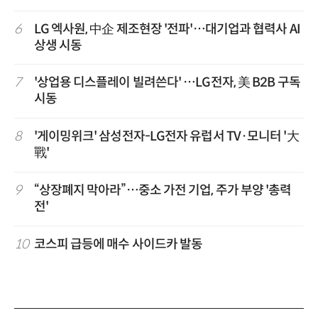
6
LG 엑사원, 中企 제조현장 '전파'…대기업과 협력사 AI
상생 시동
7
'상업용 디스플레이 빌려쓴다' …LG전자, 美 B2B 구독
시동
8
'게이밍위크' 삼성전자-LG전자 유럽서 TV·모니터 '大
戰'
9
“상장폐지 막아라”…중소 가전 기업, 주가 부양 '총력
전'
10
코스피 급등에 매수 사이드카 발동