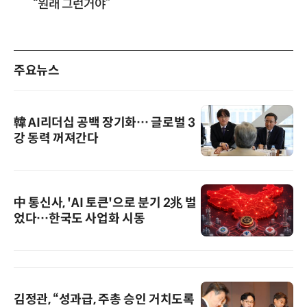
“원래 그런거야”
주요뉴스
韓 AI리더십 공백 장기화… 글로벌 3
강 동력 꺼져간다
中 통신사, 'AI 토큰'으로 분기 2兆 벌
었다…한국도 사업화 시동
김정관, “성과급, 주총 승인 거치도록