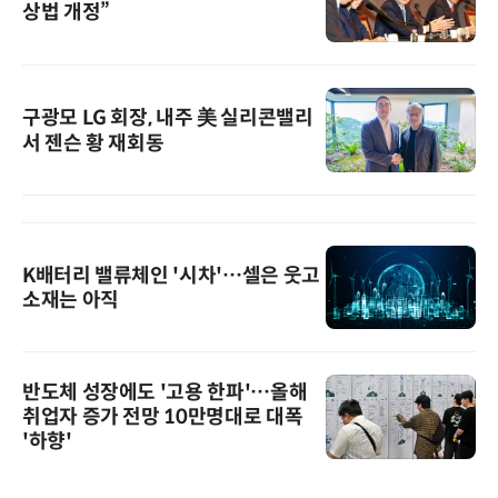
상법 개정”
구광모 LG 회장, 내주 美 실리콘밸리
서 젠슨 황 재회동
K배터리 밸류체인 '시차'…셀은 웃고
소재는 아직
반도체 성장에도 '고용 한파'…올해
취업자 증가 전망 10만명대로 대폭
'하향'