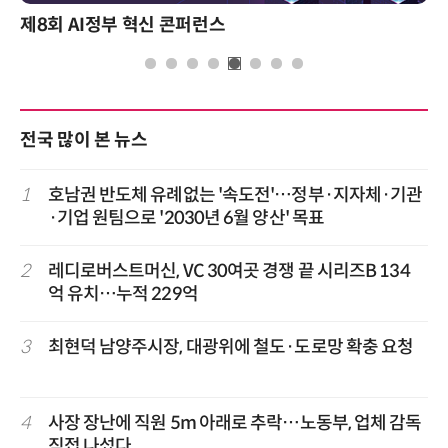
제8회 AI정부 혁신 콘퍼런스
전국 많이 본 뉴스
1
호남권 반도체 유례없는 '속도전'…정부·지자체·기관
·기업 원팀으로 '2030년 6월 양산' 목표
2
레디로버스트머신, VC 30여곳 경쟁 끝 시리즈B 134
억 유치…누적 229억
3
최현덕 남양주시장, 대광위에 철도·도로망 확충 요청
4
사장 장난에 직원 5m 아래로 추락…노동부, 업체 감독
직접 나섰다