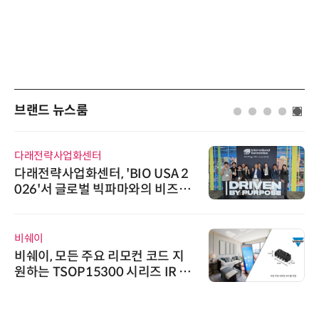
브랜드 뉴스룸
다래전략사업화센터
다래전략사업화센터, 'BIO USA 2
026'서 글로벌 빅파마와의 비즈니
스 미팅 지원…K-바이오 해외 진출
교두보 확보
비쉐이
비쉐이, 모든 주요 리모컨 코드 지
원하는 TSOP15300 시리즈 IR 수
신기 출시