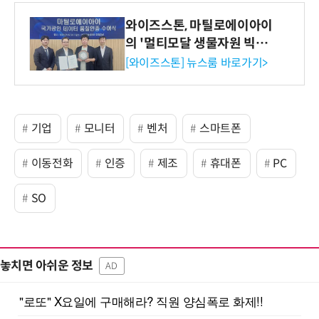
와이즈스톤, 마틸로에이아이
의 '멀티모달 생물자원 빅데
이터'에 DQ인증 최고 등급
[와이즈스톤] 뉴스룸 바로가기>
수여
기업
모니터
벤처
스마트폰
이동전화
인증
제조
휴대폰
PC
SO
놓치면 아쉬운 정보
AD