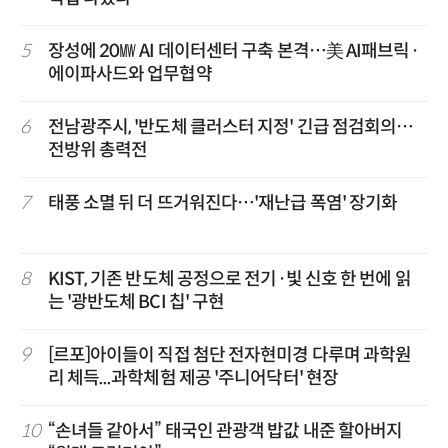
5
장성에 20㎿ AI 데이터센터 구축 본격…美 AI패브릭·
에이파사드와 업무협약
6
전남광주시, '반도체 클러스터 지정' 긴급 점검회의…
전방위 총력전
7
태풍 소멸 뒤 더 뜨거워진다…'재난급 폭염' 장기화
8
KIST, 기존 반도체 공정으로 전기·빛 신호 한 번에 읽
는 '광반도체 BCI 칩' 구현
9
[르포]아이들이 직접 첨단 전자현미경 다루며 과학원
리 체득...과학체험 제공 '주니어닥터' 현장
10
“손녀들 같아서” 태국인 관광객 밥값 내준 할아버지